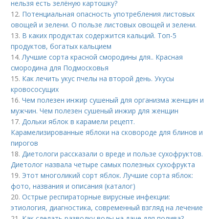
нельзя есть зелёную картошку?
12.
Потенциальная опасность употребления листовых
овощей и зелени. О пользе листовых овощей и зелени.
13.
В каких продуктах содержится кальций. Топ-5
продуктов, богатых кальцием
14.
Лучшие сорта красной смородины для.. Красная
смородина для Подмосковья
15.
Как лечить укус пчелы на второй день. Укусы
кровососущих
16.
Чем полезен инжир сушеный для организма женщин и
мужчин. Чем полезен сушеный инжир для женщин
17.
Дольки яблок в карамели рецепт.
Карамелизированные яблоки на сковороде для блинов и
пирогов
18.
Диетологи рассказали о вреде и пользе сухофруктов.
Диетолог назвала четыре самых полезных сухофрукта
19.
Этот многоликий сорт яблок. Лучшие сорта яблок:
фото, названия и описания (каталог)
20.
Острые респираторные вирусные инфекции:
этиология, диагностика, современный взгляд на лечение
21.
Как сделать разводку воды на даче для полива?