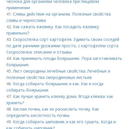
чеснока для организма человека при пищевом
применении
41.
Сливы действие на организм. Полезные свойства
сливы и чернослива
42.
Как сажать ежевику. Как посадить ежевику
правильно?
43.
Скороспелка сорт картофеля. Удивить своих соседей
по даче ранними урожаями просто, с картофелем сорта
Скороспелка: описание и отзывы
44.
Как принимать плоды боярышник. Пора заготавливать
боярышник
45.
Лист смородины лечебные свойства. Лечебные и
полезные свойства смородиновых листьев
46.
Когда собирать боярышник и как. Как и когда
собирать боярышник
47.
Как лучше хранить клюкву дома. Ягода клюква: как
хранить?
48.
Кислая почва, как ее раскислить почву. Как
определить кислотность почвы
49.
Когда собирать шиповник и как его сушить. Когда и
как собирать шиповник?