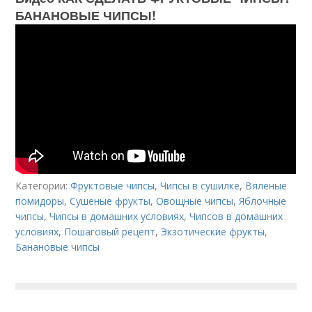
БАНАНОВЫЕ ЧИПСЫ!
Категории:
Фруктовые чипсы
,
Чипсы в сушилке
,
Вяленые
помидоры
,
Сушеные фрукты
,
Овощные чипсы
,
Яблочные
чипсы
,
Чипсы в домашних условиях
,
Чипсов в домашних
условиях
,
Пошаговый рецепт
,
Экзотические фрукты
,
Банановые чипсы