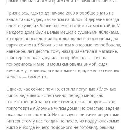
рамки тривиального и приготовить… яблочные чипсы?
Признаюсь, где-то до начала 2000 я вообще знать не
знала таких чудес, как чипсы из яблок. В деревне всегда
просто сушили яблоки на печи в огромных масштабах. У
каждого дома были целые мешки с сушеными яблоками,
которые впоследствии использовались в основном для
варки компота. Яблочные чипсы я впервые попробовала,
наверное, лет десять тому назад. Заметила в магазине,
заинтересовалась, купила, попробовала — очень
понравилось и мне, и моим сыновьям. Зимой, сидя
вечером у телевизора или компьютера, вместо семечек
жевать — самое то.
Однако, как сейчас помню, стоили покупные яблочные
чипсы недёшево. Естественно, передо мной, как
ответственной за питание семьи, встал вопрос — как
приготовить яблочные чипсы дома? По счастью, задача
оказалась несложной. Не пользуясь ничьими рецептами
(интернетом у нас тогда и не пахло, из подруг-знакомых
никто никогда ничего подобного не готовил), решила