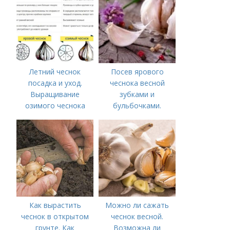
Летний чеснок
Посев ярового
посадка и уход.
чеснока весной
Выращивание
зубками и
озимого чеснока
бульбочками.
Оптимальные сроки
посадки озимого
чеснока
Как вырастить
Можно ли сажать
чеснок в открытом
чеснок весной.
грунте. Как
Возможна ли