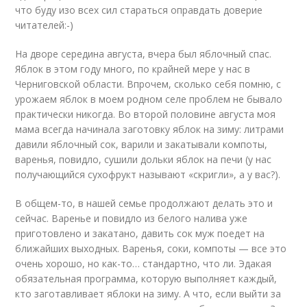
что буду изо всех сил стараться оправдать доверие
читателей:-)
На дворе середина августа, вчера был яблочный спас.
Яблок в этом году много, по крайней мере у нас в
Черниговской области. Впрочем, сколько себя помню, с
урожаем яблок в моем родном селе проблем не бывало
практически никогда. Во второй половине августа моя
мама всегда начинала заготовку яблок на зиму: литрами
давили яблочный сок, варили и закатывали компоты,
варенья, повидло, сушили дольки яблок на печи (у нас
получающийся сухофрукт называют «скригли», а у вас?).
В общем-то, в нашей семье продолжают делать это и
сейчас. Варенье и повидло из белого налива уже
приготовлено и закатано, давить сок муж поедет на
ближайших выходных. Варенья, соки, компоты — все это
очень хорошо, но как-то… стандартно, что ли. Эдакая
обязательная программа, которую выполняет каждый,
кто заготавливает яблоки на зиму. А что, если выйти за