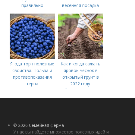
правильно
весенняя посадка
выращивать чеснок в
чеснока — когда
открытом грунте
лучше делать
Ягода торн полезные
Как и когда сажать
свойства. Польза и
яровой чеснок в
противопоказания
открытый грунт в
терна
2022 году.
Добавление статьи в
новую подборку
© 2026 Семейная ферма
У нас вы найдете множество полезных идей и