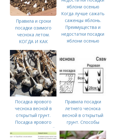
Когда лучше сажать
саженцы яблонь.
Правила и сроки
Преимущества и
посадки озимого
недостатки посадки
чеснока летом.
яблони осенью
КОГДА И КАК
ПРАВИЛЬНО
ПОСАДИТЬ ОЗИМЫЙ
ЧЕСНОК
Посадка ярового
Правила посадки
чеснока весной в
летнего чеснока
открытый грунт.
весной в открытый
Посадка ярового
грунт. Способы
чеснока в открытый
посадки чеснока
грунт