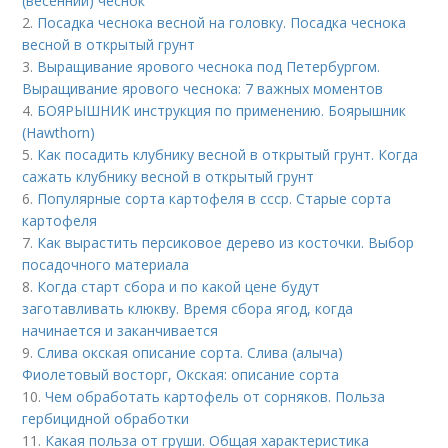
(весенний) чеснок
2.
Посадка чеснока весной на головку. Посадка чеснока
весной в открытый грунт
3.
Выращивание ярового чеснока под Петербургом.
Выращивание ярового чеснока: 7 важных моментов
4.
БОЯРЫШНИК инструкция по применению. Боярышник
(Hawthorn)
5.
Как посадить клубнику весной в открытый грунт. Когда
сажать клубнику весной в открытый грунт
6.
Популярные сорта картофеля в ссср. Старые сорта
картофеля
7.
Как вырастить персиковое дерево из косточки. Выбор
посадочного материала
8.
Когда старт сбора и по какой цене будут
заготавливать клюкву. Время сбора ягод, когда
начинается и заканчивается
9.
Слива окская описание сорта. Слива (алыча)
Фиолетовый восторг, Окская: описание сорта
10.
Чем обработать картофель от сорняков. Польза
гербицидной обработки
11.
Какая польза от груши. Общая характеристика