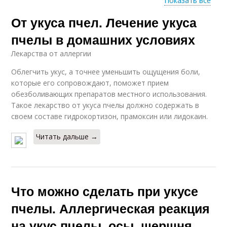
Показать все
От укуса пчел. Лечение укуса
Помощи при укусе
пчелы в домашних условиях
Лекарства от аллергии
Облегчить укус, а точнее уменьшить ощущения боли,
которые его сопровождают, поможет прием
обезболивающих препаратов местного использования.
Такое лекарство от укуса пчелы должно содержать в
своем составе гидрокортизон, прамоксин или лидокаин.
Читать дальше →
Что можно сделать при укусе
пчелы. Аллергическая реакция
на укус пчелы, осы, шершня