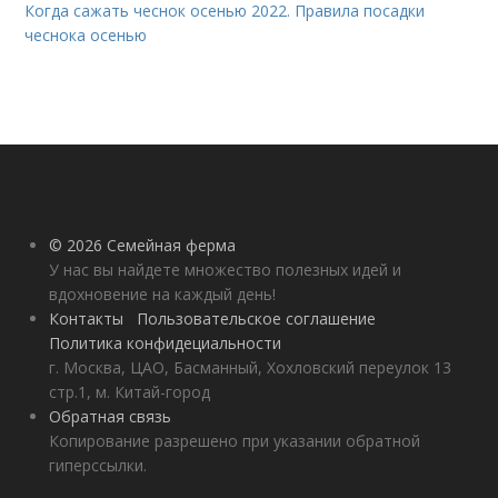
Когда сажать чеснок осенью 2022. Правила посадки
чеснока осенью
© 2026 Семейная ферма
У нас вы найдете множество полезных идей и
вдохновение на каждый день!
Контакты
Пользовательское соглашение
Политика конфидециальности
г. Москва, ЦАО, Басманный, Хохловский переулок 13
стр.1, м. Китай-город
Обратная связь
Копирование разрешено при указании обратной
гиперссылки.