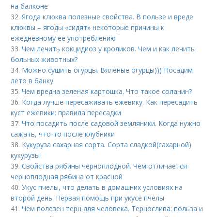
на балконе
32.
Ягода клюква полезные свойства. В пользе и вреде
клюквы – ягоды «сидят» некоторые причины к
ежедневному ее употреблению
33.
Чем лечить кокцидиоз у кроликов. Чем и как лечить
больных животных?
34.
Можно сушить огурцы. Вяленые огурцы))) Посадим
лето в банку
35.
Чем вредна зеленая картошка. Что такое соланин?
36.
Когда лучше пересаживать ежевику. Как пересадить
куст ежевики: правила пересадки
37.
Что посадить после садовой земляники. Когда нужно
сажать, что-то после клубники
38.
Кукуруза сахарная сорта. Сорта сладкой(сахарной)
кукурузы
39.
Свойства рябины черноплодной. Чем отличается
черноплодная рябина от красной
40.
Укус пчелы, что делать в домашних условиях на
второй день. Первая помощь при укусе пчелы
41.
Чем полезен терн для человека. Тернослива: польза и