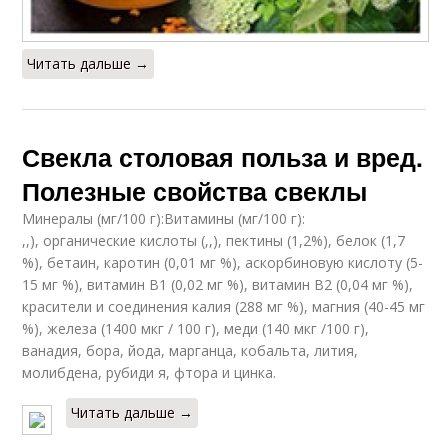
Читать дальше →
Свекла столовая польза и вред.
Полезные свойства свеклы
Минералы (мг/100 г):Витамины (мг/100 г):
,,), органические кислоты (,,), пектины (1,2%), белок (1,7
%), бетаин, каротин (0,01 мг %), аскорбиновую кислоту (5-
15 мг %), витамин В1 (0,02 мг %), витамин В2 (0,04 мг %),
красители и соединения калия (288 мг %), магния (40-45 мг
%), железа (1400 мкг / 100 г), меди (140 мкг /100 г),
ванадия, бора, йода, марганца, кобальта, лития,
молибдена, рубиди я, фтора и цинка.
Читать дальше →