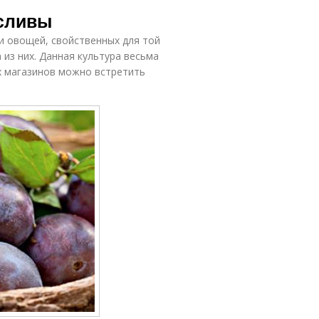
Польза от
Чеснок для
 сливы
пользования
печени
 и овощей, свойственных для той
 из них. Данная культура весьма
ах магазинов можно встретить
Польза для
ищеварения