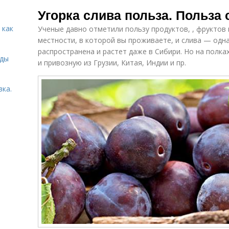
Влияние на
Мед для печени
Угорка слива польза. Польза
печень
ис
 как
Ученые давно отметили пользу продуктов, , фруктов
местности, в которой вы проживаете, и слива — одна
распространена и растет даже в Сибири. Но на полк
Польза для
Мед на печень
иды
человека
п
и привозную из Грузии, Китая, Индии и пр.
вка.