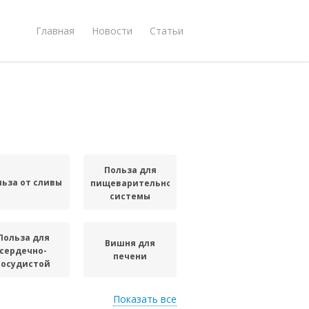
Главная
Новости
Статьи
Польза для
льза от сливы
пищеварительной
системы
Польза для
Вишня для
сердечно-
печени
сосудистой
системы
Показать все