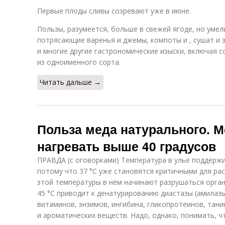
Первые плоды сливы созревают уже в июне.
Пользы, разумеется, больше в свежей ягоде, но умел
потрясающие варенья и джемы, компоты и , сушат и 
и многие другие гастрономические изыски, включая с
из одноименного сорта.
Читать дальше →
Польза меда натурального. М
нагревать выше 40 градусов
ПРАВДА (с оговорками) Температура в улье поддержи
потому что 37 °C уже становятся критичными для ра
этой температуры в нём начинают разрушаться орган
45 °C приводит к денатурированию диастазы (амилазы
витаминов, энзимов, ингибина, гликопротеинов, тани
и ароматических веществ. Надо, однако, понимать, ч