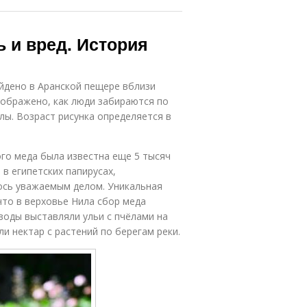
ь и вред. История
йдено в Аранской пещере вблизи
зображено, как люди забираются по
ёлы. Возраст рисунка определяется в
го меда была известна еще 5 тысяч
 в египетских папирусах,
лось уважаемым делом. Уникальная
что в верховье Нила сбор меда
воды выставляли ульи с пчёлами на
ли нектар с растений по берегам реки.