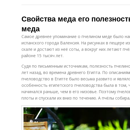
Свойства меда его полезност
меда
Самое древнее упоминание о пчелином меде было на
испанского города Валенсия. На рисунках в пещере и
скале и достают из неё соты, а вокруг них летают пч
районе 15 тысяч лет.
Судя по письменным источникам, полезность пчелино
лет назад, во времена древнего Египта. По описаниям
пчеловодство в Египте было весьма развито и явля
особенность египетского пчеловодства была в том, 
начинался раньше, чем в его низовье. Поэтому пчело
плоты и спускали их вниз по течению. А пчёлы собира