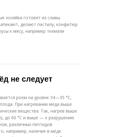
ые хозяйки готовят из сливы
запекают, делают пастилу, конфитюр
оусы к мясу, например ткемали
ёд не следует
вается роем на уровне 34—35 °C,
сплода. При нагревании мёда выше
ические вещества. Так, нагрев выше
), до 60 °C и выше — к разрушению
нов, различных пептидов
то, например, наличие в мёде