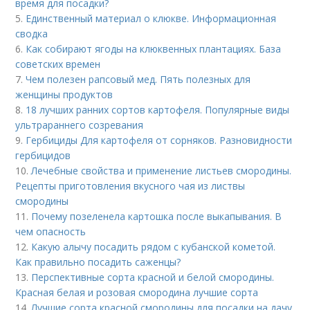
время для посадки?
5.
Единственный материал о клюкве. Информационная
сводка
6.
Как собирают ягоды на клюквенных плантациях. База
советских времен
7.
Чем полезен рапсовый мед. Пять полезных для
женщины продуктов
8.
18 лучших ранних сортов картофеля. Популярные виды
ультрараннего созревания
9.
Гербициды Для картофеля от сорняков. Разновидности
гербицидов
10.
Лечебные свойства и применение листьев смородины.
Рецепты приготовления вкусного чая из листвы
смородины
11.
Почему позеленела картошка после выкапывания. В
чем опасность
12.
Какую алычу посадить рядом с кубанской кометой.
Как правильно посадить саженцы?
13.
Перспективные сорта красной и белой смородины.
Красная белая и розовая смородина лучшие сорта
14.
Лучшие сорта красной смородины для посадки на дачу.