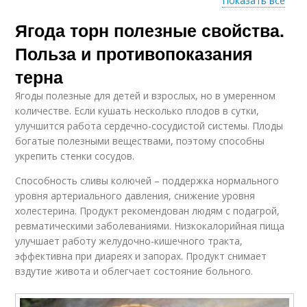
Показать все
Ягода торн полезные свойства.
Польза для
Польза для женщин
беременных и
Польза и противопоказания
терна
Ягоды полезные для детей и взрослых, но в умеренном
Польза для детей
Вред для мужчин
количестве. Если кушать несколько плодов в сутки,
улучшится работа сердечно-сосудистой системы. Плоды
богатые полезными веществами, поэтому способны
укрепить стенки сосудов.
Крыжовник для
Польза при
Способность сливы колючей – поддержка нормального
мужчин
беременности
уровня артериального давления, снижение уровня
холестерина. Продукт рекомендован людям с подагрой,
ревматическими заболеваниями. Низкокалорийная пища
улучшает работу желудочно-кишечного тракта,
Боярышник для
Польза для снижения
эффективна при диареях и запорах. Продукт снимает
мужчин
вздутие живота и облегчает состояние больного.