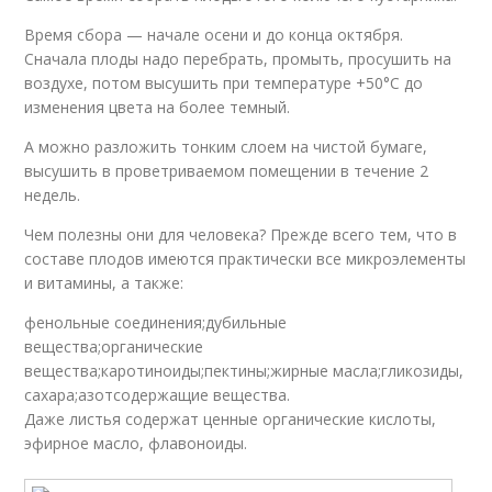
Время сбора — начале осени и до конца октября.
Сначала плоды надо перебрать, промыть, просушить на
воздухе, потом высушить при температуре +50°С до
изменения цвета на более темный.
А можно разложить тонким слоем на чистой бумаге,
высушить в проветриваемом помещении в течение 2
недель.
Чем полезны они для человека? Прежде всего тем, что в
составе плодов имеются практически все микроэлементы
и витамины, а также:
фенольные соединения;дубильные
вещества;органические
вещества;каротиноиды;пектины;жирные масла;гликозиды,
сахара;азотсодержащие вещества.
Даже листья содержат ценные органические кислоты,
эфирное масло, флавоноиды.