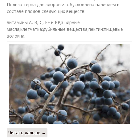
Польза терна для здоровья обусловлена наличием в
составе плодов следующих веществ:
витамины A, B, C, EE и PP;эфирные
масла;клетчатка;дубильные вещества;пектин;пищевые
волокна.
Читать дальше →