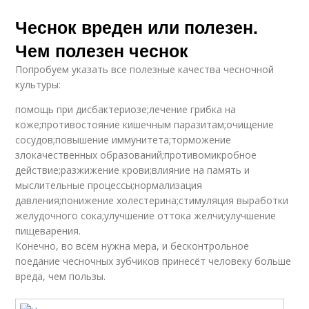
Рецепты-помощники
Чеснок вреден или полезен.
с чесноком
Чем полезен чеснок
Попробуем указать все полезные качества чесночной
культуры:
помощь при дисбактериозе;лечение грибка на
коже;противостояние кишечным паразитам;очищение
сосудов;повышение иммунитета;торможение
злокачественных образований;противомикробное
действие;разжижение крови;влияние на память и
мыслительные процессы;нормализация
давления;понижение холестерина;стимуляция выработки
желудочного сока;улучшение оттока желчи;улучшение
пищеварения.
Конечно, во всём нужна мера, и бесконтрольное
поедание чесночных зубчиков принесёт человеку больше
вреда, чем пользы.