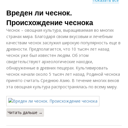
Показать все
Вреден ли чеснок.
Печёный чеснок
Жареный чеснок
Происхождение чеснока
Чеснок – овощная культура, выращиваемая во многих
странах мира. Благодаря своим вкусовым и лечебным
Чеснок для
качествам чеснок заслужил широкую популярность еще в
Варёный чеснок
поджелудочной
древности. Предполагается, что 10 тысяч лет назад
железы
чеснок уже был известен людям. Об этом
свидетельствуют археологические находки,
обнаруженные в древних пещерах. Культивировать
чеснок начали около 5 тысяч лет назад. Родиной чеснока
Полезные свойства
Чеснок при подагре
принято считать Среднюю Азию. В течение многих веков
эта овощная культура распространялась по всему миру.
Полезные рецепты
Рецепты из чеснока
Читать дальше →