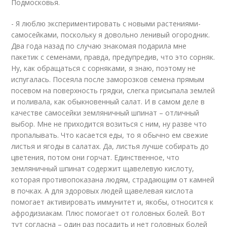
Подмосковья.
- Я люблю экспериментировать с новыми растениями-
самосейками, поскольку я довольно ленивый огородник.
Два года назад по случаю знакомая подарила мне
пакетик с семенами, правда, предупредив, что это сорняк.
Ну, как обращаться с сорняками, я знаю, поэтому не
испугалась. Посеяла после заморозков семена прямым
посевом на поверхность грядки, слегка присыпала землей
и поливала, как обыкновенный салат. И в самом деле в
качестве самосейки земляничный шпинат – отличный
выбор. Мне не приходится возиться с ним, ну разве что
пропалывать. Что касается еды, то я обычно ем свежие
листья и ягоды в салатах. Да, листья лучше собирать до
цветения, потом они горчат. Единственное, что
земляничный шпинат содержит щавелевую кислоту,
которая противопоказана людям, страдающим от камней
в почках. А для здоровых людей щавелевая кислота
помогает активировать иммунитет и, якобы, относится к
афродизиакам. Плюс помогает от головных болей. Вот
тут согласна – один раз посадить и нет головных болей