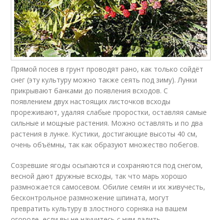
Прямой посев в грунт проводят рано, как только сойдёт
снег (эту культуру можно также сеять под зиму). Лунки
прикрывают банками до появления всходов. С
появлением двух настоящих листочков всходы
прореживают, удаляя слабые проростки, оставляя самые
сильные и мощные растения. Можно оставлять и по два
растения в лунке. Кустики, достигающие высоты 40 см,
очень объёмны, так как образуют множество побегов.
Созревшие ягоды осыпаются и сохраняются под снегом,
весной дают дружные всходы, так что марь хорошо
размножается самосевом. Обилие семян и их живучесть,
бесконтрольное размножение шпината, могут
превратить культуру в злостного сорняка на вашем
огороде, если вы не научитесь с ним ладить.