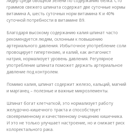
лидер среди овощной зелени по содержанию белка. Сто
граммов свежего шпината содержат две суточные нормы
витамина А, шесть суточных норм витамина K и 40%
суточной потребности в витамине B9.
Благодаря высокому содержанию калия шпинат часто
рекомендуется людям, склонным к повышению
артериального давления. Избыточное употребление соли
провоцирует гипертензию, и калий, как антагонист
натрия, нормализует уровень давления. Регулярное
употребление шпината поможет держать артериальное
давление под контролем.
Помимо калия, шпинат содержит железо, кальций, магний
и марганец – полезные и важные микроэлементы.
Шпинат богат клетчаткой, это нормализует работу
желудочно-кишечного тракта и способствует
своевременному и качественному очищению кишечника.
И это не только улучшает настроение, но и снижает риск
колоректального рака.