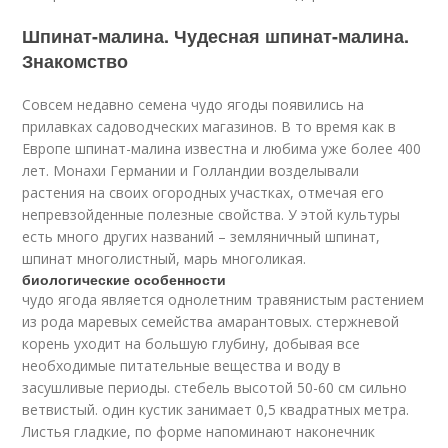
Шпинат-малина. Чудесная шпинат-малина.
Знакомство
Совсем недавно семена чудо ягоды появились на
прилавках садоводческих магазинов. В то время как в
Европе шпинат-малина известна и любима уже более 400
лет. Монахи Германии и Голландии возделывали
растения на своих огородных участках, отмечая его
непревзойденные полезные свойства. У этой культуры
есть много других названий – земляничный шпинат,
шпинат многолистный, марь многоликая.
биологические особенности
чудо ягода является однолетним травянистым растением
из рода маревых семейства амарантовых. стержневой
корень уходит на большую глубину, добывая все
необходимые питательные вещества и воду в
засушливые периоды. стебель высотой 50-60 см сильно
ветвистый. один кустик занимает 0,5 квадратных метра.
Листья гладкие, по форме напоминают наконечник