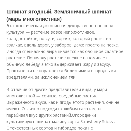
Шпинат ягодный. Земляничный шпинат
(марь многолистная)
Эта экзотическая диковинная декоративно-овощная
культура — растение вовсе неприхотливое,
холодостойкое; по сути, сорняк, который растёт на
свалках, вдоль дорог, у заборов, даже просто на песке.
Иногда специально выращивается как овощное салатное
растение. Поначалу растение внешне напоминает
обычную лебеду. Легко выдерживает жару и засуху.
Практически не поражается болезнями и огородными
вредителями, за исключением тли.
В отличие от других представителей вида, у мари
многолистной — сочные, съедобные листья.
Выраженного вкуса, как и ягоды этого растения, они не
имеют. Отлично подходят к любым салатам, не
перебивая вкус других растений.Огородники
культивируют шпинат-малину сорта Strawberry Sticks .
Отечественных сортов и гибридов пока не