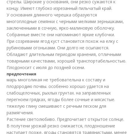
стрелы. Широкие у основания, они резко сужаются к
концу. Имеют глубоко изрезанный пильчатый край.
У основания длинного черешка образуются
многоплодные семянки с черными мелкими зернышками,
заключенными в сочную, ярко-малиновую оболочку.
Собранные вместе они напоминают яркие клубочки.
При созревании ягод куст становится похож на елку с
рубиновыми огоньками. Они долго не осыпаются.
Обладают длительным периодом хранения, отличными
товарными качествами, хорошей транспортабельностью.
Плодоносит с июля до поздней осени.
предпочтения
марь многоликая не требовательна к составу и
плодородию почвы. особенно хорошо удается на
слабощелочных, рыхлых грунтах. на заправленных
перегноем грядках, ягоды более сочные и мясистые.
тяжелую глину смешивают с речным песком для
размягчения.
Растение светолюбиво. Предпочитает открытое солнце.
В полутени урожай резко снижается, плодоношение
наступает позже, ягоды становятся травянистыми, менее