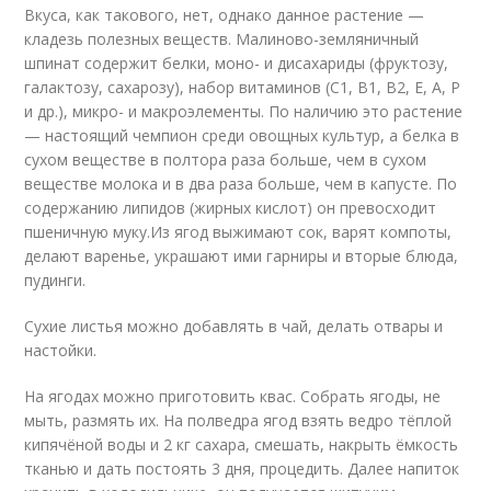
Вкуса, как такового, нет, однако данное растение —
кладезь полезных веществ. Малиново-земляничный
шпинат содержит белки, моно- и дисахариды (фруктозу,
галактозу, сахарозу), набор витаминов (С1, В1, В2, Е, А, Р
и др.), микро- и макроэлементы. По наличию это растение
— настоящий чемпион среди овощных культур, а белка в
сухом веществе в полтора раза больше, чем в сухом
веществе молока и в два раза больше, чем в капусте. По
содержанию липидов (жирных кислот) он превосходит
пшеничную муку.Из ягод выжимают сок, варят компоты,
делают варенье, украшают ими гарниры и вторые блюда,
пудинги.
Сухие листья можно добавлять в чай, делать отвары и
настойки.
На ягодах можно приготовить квас. Собрать ягоды, не
мыть, размять их. На полведра ягод взять ведро тёплой
кипячёной воды и 2 кг сахара, смешать, накрыть ёмкость
тканью и дать постоять 3 дня, процедить. Далее напиток