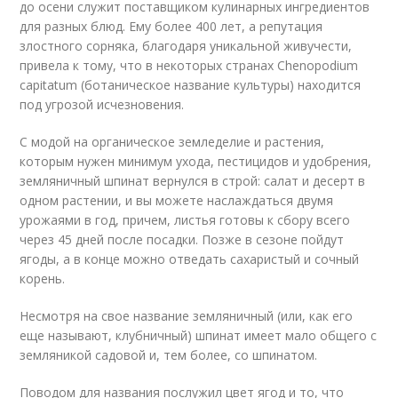
до осени служит поставщиком кулинарных ингредиентов
для разных блюд. Ему более 400 лет, а репутация
злостного сорняка, благодаря уникальной живучести,
привела к тому, что в некоторых странах Chenopodium
capitatum (ботаническое название культуры) находится
под угрозой исчезновения.
С модой на органическое земледелие и растения,
которым нужен минимум ухода, пестицидов и удобрения,
земляничный шпинат вернулся в строй: салат и десерт в
одном растении, и вы можете наслаждаться двумя
урожаями в год, причем, листья готовы к сбору всего
через 45 дней после посадки. Позже в сезоне пойдут
ягоды, а в конце можно отведать сахаристый и сочный
корень.
Несмотря на свое название земляничный (или, как его
еще называют, клубничный) шпинат имеет мало общего с
земляникой садовой и, тем более, со шпинатом.
Поводом для названия послужил цвет ягод и то, что