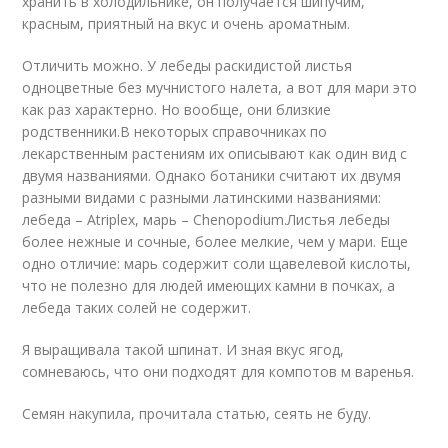
хранить в холодильнике, он получается шипучим,
красным, приятный на вкус и очень ароматным.
Отличить можно. У лебеды раскидистой листья
одноцветные без мучнистого налета, а вот для мари это
как раз характерно. Но вообще, они близкие
родственники.В некоторых справочниках по
лекарственным растениям их описывают как один вид с
двумя названиями. Однако ботаники считают их двумя
разными видами с разными латинскими названиями:
лебеда – Atriplex, марь – Chenopodium.Листья лебеды
более нежные и сочные, более мелкие, чем у мари. Еще
одно отличие: марь содержит соли щавелевой кислоты,
что не полезно для людей имеющих камни в почках, а
лебеда таких солей не содержит.
Я выращивала такой шпинат. И зная вкус ягод,
сомневаюсь, что они подходят для компотов м варенья.
Семян накупила, прочитала статью, сеять не буду.