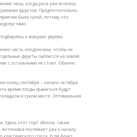
нние часы, когда роса уже исчезла,
гревания фруктов. Предпочтительно,
приятия была сухой, потому что
недопустимо.
подбираясь к макушке дерева.
рхнюю часть плодоножки, чтобы не
 отдельные фрукты сыплются на землю
ние с остальными не стоит. Обычно
на конец сентября – начало октября.
это время плоды храниться будут
охладном и сухом месте. Оптимальная
. Здесь этот сорт яблонь также
е Антоновка поспевает уже к началу
о классического сорта. Если фрукт