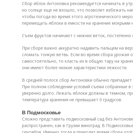
Сбор яблок Антоновка рекомендуется начинать в утре
но солнце еще не взошло, что позволит избежать на
чтобы погода во время этого агротехнического меро
перемещать яблоки в емкости на хранение мокрыми 
Съем фруктов начинают с нижних веток, постепенно 
При сборе важно аккуратно надавить пальцем на ве
сломать тонкую ветвь. Если во время сбора урожая
самостоятельно, то класть их в общую тару на хране
они имеют более низкие характеристики лежкости.
В средней полосе сбор Антоновки обычно припадает 
При полном соблюдении условий съема собранные в 
уверенно долго. Лежать яблоки должны в темном, пр
температура хранения не превышает 0 градусов.
В Подмосковье
Сложно представить подмосковный сад без Антоновки
распространен, как в Грузии виноград. В Подмосковь
сентября. Именно тогда и приходит время сбора этог