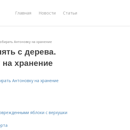
Главная
Новости
Статьи
 собирать Антоновку на хранение
ять с дерева.
 на хранение
бирать Антоновку на хранение
поврежденными яблоки с верхушки
орта