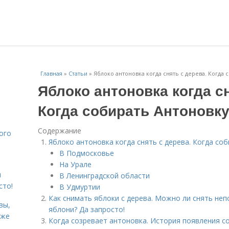
Главная
»
Статьи
»
Яблоко антоновка когда снять с дерева. Когда
Яблоко антоновка когда сн
Когда собирать Антоновку
Содержание
ого
Яблоко антоновка когда снять с дерева. Когда со
В Подмосковье
На Урале
я
В Ленинградской области
сто!
В Удмуртии
Как снимать яблоки с дерева. Можно ли снять не
вы,
яблони? Да запросто!
кже
Когда созревает антоновка. История появления с