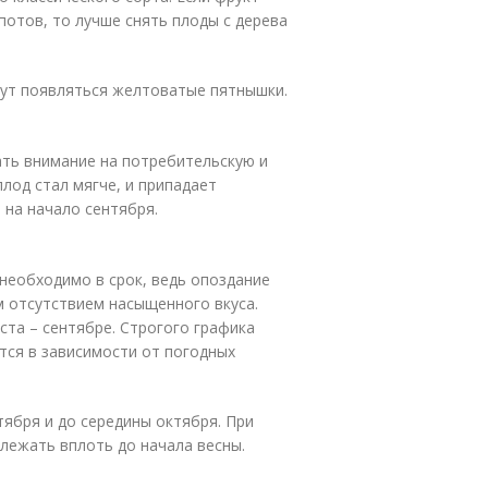
потов, то лучше снять плоды с дерева
нут появляться желтоватые пятнышки.
ать внимание на потребительскую и
плод стал мягче, и припадает
м на начало сентября.
 необходимо в срок, ведь опоздание
м отсутствием насыщенного вкуса.
ста – сентябре. Cтрогого графика
тся в зависимости от погодных
тября и до середины октября. При
лежать вплоть до начала весны.