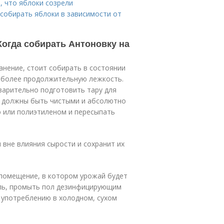
, что яблоки созрели
 собирать яблоки в зависимости от
 Когда собирать Антоновку на
анение, стоит собирать в состоянии
х более продолжительную лежкость.
варительно подготовить тару для
ни должны быть чистыми и абсолютно
ю или полиэтиленом и пересыпать
вне влияния сырости и сохранит их
 помещение, в котором урожай будет
ыль, промыть пол дезинфицирующим
 употреблению в холодном, сухом