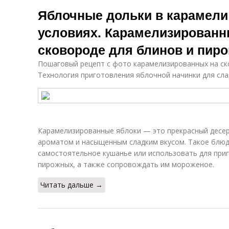
Яблоки в
Резаные яблоки
Яблочные дольки в карамели
духовке
вя
условиях. Карамелизированн
сковороде для блинов и пиро
Варение из
Яблоки в
Вя
яблок
электросушилке
Пошаговый рецепт с фото карамелизированных на ско
Технология приготовления яблочной начинки для сла
Яблоки на
электросушилке
Карамелизированные яблоки — это прекрасный десер
ароматом и насыщенным сладким вкусом. Такое блю
самостоятельное кушанье или использовать для приг
пирожных, а также сопровождать им мороженое.
Читать дальше →