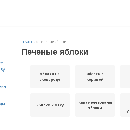
Главная
»
Печеные яблоки
Печеные яблоки
е.
йву
Яблоки на
Яблоки с
сковороде
корицей
вка.
Карамелезованные
иды
Яблоки к мясу
яблоки
д