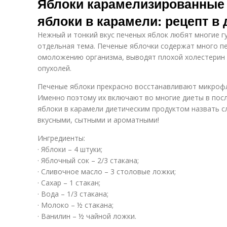
Яблоки карамелизированные 
яблоки в карамели: рецепт в
Нежный и тонкий вкус печеных яблок любят многие г
отдельная тема. Печеные яблочки содержат много п
омоложению организма, выводят плохой холестерин 
опухолей.
Печеные яблоки прекрасно восстанавливают микрофл
Именно поэтому их включают во многие диеты в пос
яблоки в карамели диетическим продуктом назвать с
вкусными, сытными и ароматными!
Ингредиенты:
· Яблоки – 4 штуки;
· Яблочный сок – 2/3 стакана;
· Сливочное масло – 3 столовые ложки;
· Сахар – 1 стакан;
· Вода – 1/3 стакана;
· Молоко – ½ стакана;
· Ванилин – ½ чайной ложки.