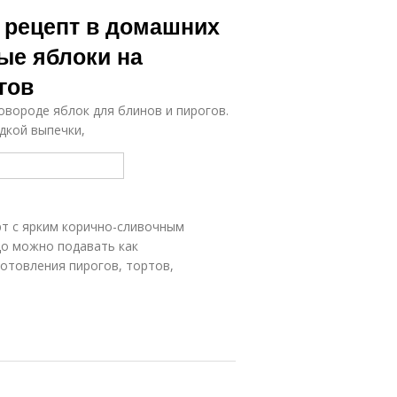
Варение из
Варение из
 рецепт в домашних
леных яблок
сушеных яблок
ые яблоки на
гов
Яблоки на
леные яблоки
солнце
вороде яблок для блинов и пирогов.
дкой выпечки,
т с ярким корично-сливочным
до можно подавать как
отовления пирогов, тортов,