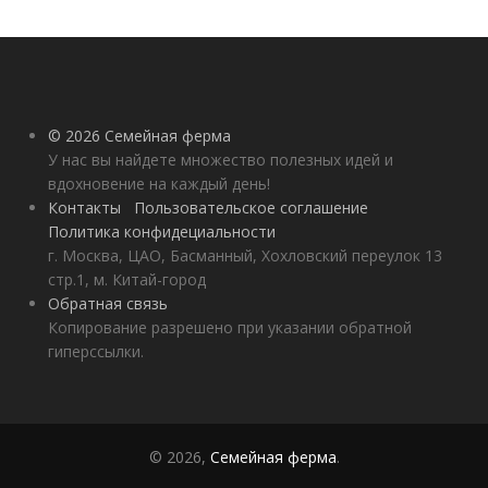
© 2026 Семейная ферма
У нас вы найдете множество полезных идей и
вдохновение на каждый день!
Контакты
Пользовательское соглашение
Политика конфидециальности
г. Москва, ЦАО, Басманный, Хохловский переулок 13
стр.1, м. Китай-город
Обратная связь
Копирование разрешено при указании обратной
гиперссылки.
© 2026,
Семейная ферма
.