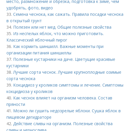
место, размножение и обрезка, подготовка к зиме, чем
удобрять, фото, видео
33.
Семена чеснока, как сажать. Правила посадки чеснока
в открытый грунт
34.
Полезен или нет мед. Общие полезные свойства
35.
Из неспелых яблок, что можно приготовить.
Классический яблочный пирог
36.
Как кормить шиншилл. Важные моменты при
организации питания шиншиллы
37.
Полезные кустарники на даче. Цветущие красивые
кустарники
38.
Лучшие сорта чеснок. Лучшие крупноплодные озимые
сорта чеснока
39.
Кокцидиоз у кроликов симптомы и лечение. Симптомы
кокцидиоза у кроликов
40.
Как чеснок влияет на организм человека. Состав
пряности
41.
Можно ли сушить недозрелые яблоки. Сушка яблок в
пищевом дегидраторе
42.
Действие сливы на организм. Полезные свойства
сливы и чернослива