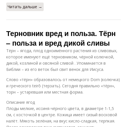
Читать дальше →
Терновник вред и польза. Тёрн
– польза и вред дикой сливы
Тёрн – ягода, плод одноимённого растения из сливовых,
которое именуют ещё терновником, чёрной колючкой,
дикой, козлиной и овсяной сливой . Упоминается в
Библии – из его веток был свит венок для Иисуса.
Слово «тёрн» образовалось от немецкого Dorn (колючка)
и греческого teirō (терзать). Сегодня правильно «тёрн»,
торн – устаревшая или местная форма.
Описание ягод
Плоды мелкие, иссиня-чёрного цвета, в диаметре 1-1,5
см, с косточкой в центре. Кожица имеет сизый восковой
налёт. Мякоть зелёная, на вкус кисло-сладкая, терпкая.