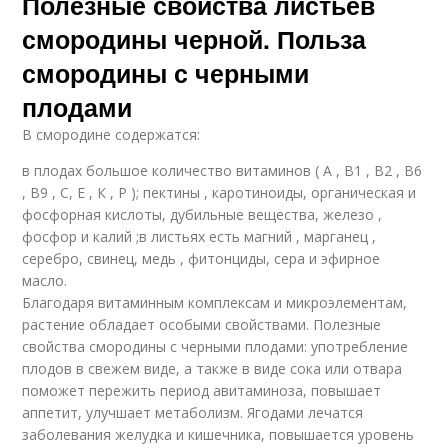
Полезные свойства листьев
смородины черной. Польза
смородины с черными
плодами
В смородине содержатся:
в плодах большое количество витаминов ( А , В1 , В2 , В6
, В9 , С, Е , К , Р ); пектины , каротиноиды, органическая и
фосфорная кислоты, дубильные вещества, железо ,
фосфор и калий ;в листьях есть магний , марганец ,
серебро, свинец, медь , фитонциды, сера и эфирное
масло.
Благодаря витаминным комплексам и микроэлементам,
растение обладает особыми свойствами. Полезные
свойства смородины с черными плодами: употребление
плодов в свежем виде, а также в виде сока или отвара
поможет пережить период авитаминоза, повышает
аппетит, улучшает метаболизм. Ягодами лечатся
заболевания желудка и кишечника, повышается уровень