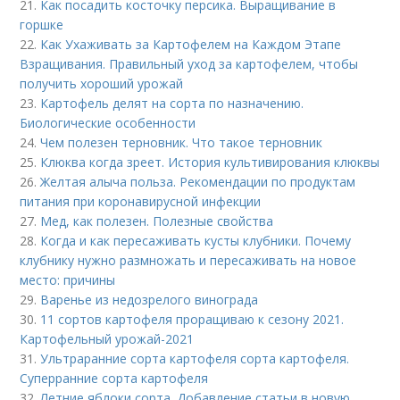
21.
Как посадить косточку персика. Выращивание в
горшке
22.
Как Ухаживать за Картофелем на Каждом Этапе
Взращивания. Правильный уход за картофелем, чтобы
получить хороший урожай
23.
Картофель делят на сорта по назначению.
Биологические особенности
24.
Чем полезен терновник. Что такое терновник
25.
Клюква когда зреет. История культивирования клюквы
26.
Желтая алыча польза. Рекомендации по продуктам
питания при коронавирусной инфекции
27.
Мед, как полезен. Полезные свойства
28.
Когда и как пересаживать кусты клубники. Почему
клубнику нужно размножать и пересаживать на новое
место: причины
29.
Варенье из недозрелого винограда
30.
11 сортов картофеля проращиваю к сезону 2021.
Картофельный урожай-2021
31.
Ультраранние сорта картофеля сорта картофеля.
Суперранние сорта картофеля
32.
Летние яблоки сорта. Добавление статьи в новую