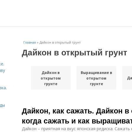
Главная
»
Дайкон в открытый грунт
Дайкон в открытый грунт
е.
йву
Дайкон в
Выращивание в
Да
открытом
открытом
грунте
грунте
вка.
иды
Дайкон, как сажать. Дайкон в
когда сажать и как выращива
Дайкон – приятная на вкус японская редиска. Сажать