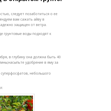
стью, следует позаботиться о ее
ендуем вам сажать айву в
надежно защищен от ветра.
де грунтовые воды подходят к
бря, в глубину она должна быть 40
лины;насыпьте удобрение в яму за
 г суперфосфатов, небольшого
л: