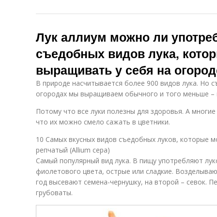
Лук аллиум можно ли употреб
съедобных видов лука, кото
выращивать у себя на огород
В природе насчитывается более 900 видов лука. Но съ
огородах мы выращиваем обычного и того меньше – в
Потому что все луки полезны для здоровья. А многие
что их можно смело сажать в цветники.
10 Самых вкусных видов съедобных луков, которые мо
репчатый (Allium cepa)
Самый популярный вид лука. В пищу употребляют лу
фиолетового цвета, острые или сладкие. Возделывают
год высевают семена-чернушку, на второй – севок. П
грубоваты.