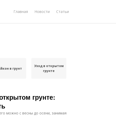
Главная
Новости
Статьи
Уход в открытом
йкон в грунт
грунте
 открытом грунте:
ть
 его можно с весны до осени, занимая