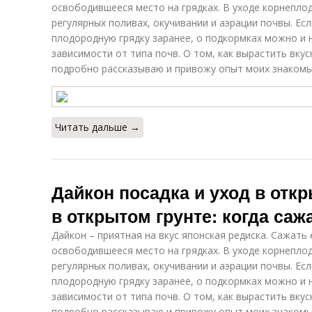
освободившееся место на грядках. В уходе корнепло
регулярных поливах, окучивании и аэрации почвы. Ес
плодородную грядку заранее, о подкормках можно и 
зависимости от типа почв. О том, как вырастить вку
подробно рассказываю и привожу опыт моих знакомы
Читать дальше →
Дайкон посадка и уход в откр
в открытом грунте: когда саж
Дайкон – приятная на вкус японская редиска. Сажать
освободившееся место на грядках. В уходе корнепло
регулярных поливах, окучивании и аэрации почвы. Ес
плодородную грядку заранее, о подкормках можно и 
зависимости от типа почв. О том, как вырастить вку
подробно рассказываю и привожу опыт моих знакомы