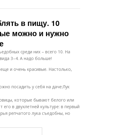
лять в пищу. 10
рые можно и нужно
е
едобных среди них – всего 10. На
ида 3–4. А надо больше!
 еще и очень красивые. Настолько,
жно посадить у себя на даче:Лук
ковицы, которые бывают белого или
 его в двухлетней культуре: в первый
ерья репчатого лука съедобны, но