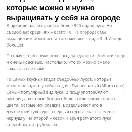
Чеснок в открытый
Дайкон в открытом
которые можно и нужно
грунт
грунте
выращивать у себя на огороде
В природе насчитывается более 900 видов лука. Но
съедобных среди них – всего 10. На огородах мы
Дайкон в открытый
Дайкон в грунт
выращиваем обычного и того меньше – вида 3–4. А надо
грунт
больше!
Потому что все луки полезны для здоровья. А многие еще
и очень красивые. Настолько, что их можно смело
Лука в открытый
Уход за аллиумом
сажать в цветники.
грунт
10 Самых вкусных видов съедобных луков, которые
можно посадить у себя на даче:Лук репчатый (Allium cepa)
Самый популярный вид лука. В пищу употребляют
Ежевики в открытый
луковицы, которые бывают белого или фиолетового
Уход за саженцами
грунт
цвета, острые или сладкие. Возделывают его в
двухлетней культуре: в первый год высевают семена-
чернушку, на второй – севок. Перья репчатого лука
съедобны, но грубоваты.