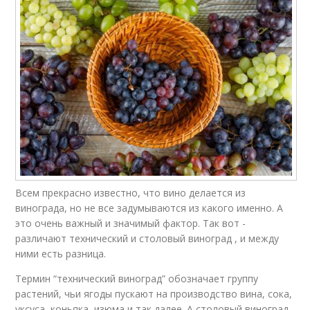
Всем прекрасно известно, что вино делается из
винограда, но не все задумываются из какого именно. А
это очень важный и значимый фактор. Так вот -
различают технический и столовый виноград , и между
ними есть разница.
Термин “технический виноград” обозначает группу
растений, чьи ягоды пускают на производство вина, сока,
уксуса, коньяка, изюма и так далее. А столовый виноград