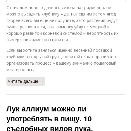
С началом нового дачного сезона на грядки вполне
Клубники в грунте
Уход в теплице
можно высадить клубнику – да, нынешним летом ягод
скорее всего вы еще не получите, зато растения будут
лучше развиваться, а на зимовку уйдут с мощной и
хорошо развитой корневой системой и вероятность их
вымерзания заметно снизится.
Уход за салатом
Закрытый грунт
Если вы хотите заняться именно весенней посадкой
клубники в открытый грунт, почитайте, как правильно
организовать процесс – вашему вниманию пошаговый
мастер-класс.
Редис для открытого
Семечко в грунт
грунта
Читать дальше →
Кукурузы для
Грунт на урале
Лук аллиум можно ли
открытого грунта
употреблять в пищу. 10
съедобных видов лука,