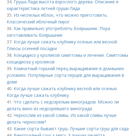
34.
Груша Лада высота взрослого дерева. Описание и
характеристика летней груши Лада
35.
Из неспелых яблок, что можно приготовить.
Классический яблочный пирог
36.
Как правильно употреблять боярышник. Пора
заготавливать боярышник
37.
Когда лучше сажать клубнику осенью или весной.
Плюсы осенней посадки
38.
Кокцидиоз у кроликов симптомы и лечение. Симптомы
кокцидиоза у кроликов
39.
Комнатный горький перец выращивание в домашних
условиях. Популярные сорта перцев для выращивания в
доме
40.
Когда лучше сажать клубнику весной или осенью.
Когда лучше сажать клубнику
41.
Что сделать с недозрелым виноградом. Можно ли
делать вино из недозревшего винограда
42.
Чернослив из какой сливы. Из какой сливы лучше
делать чернослив?
43.
Какие сорта бывают груш. Лучшие сорта груш для сада
44.
Виноградный соус к мясу. 3 лучших рецепта