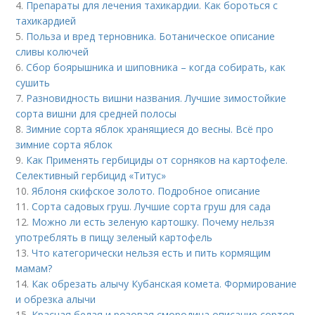
4.
Препараты для лечения тахикардии. Как бороться с
тахикардией
5.
Польза и вред терновника. Ботаническое описание
сливы колючей
6.
Сбор боярышника и шиповника – когда собирать, как
сушить
7.
Разновидность вишни названия. Лучшие зимостойкие
сорта вишни для средней полосы
8.
Зимние сорта яблок хранящиеся до весны. Всё про
зимние сорта яблок
9.
Как Применять гербициды от сорняков на картофеле.
Селективный гербицид «Титус»
10.
Яблоня скифское золото. Подробное описание
11.
Сорта садовых груш. Лучшие сорта груш для сада
12.
Можно ли есть зеленую картошку. Почему нельзя
употреблять в пищу зеленый картофель
13.
Что категорически нельзя есть и пить кормящим
мамам?
14.
Как обрезать алычу Кубанская комета. Формирование
и обрезка алычи
15.
Красная белая и розовая смородина описание сортов