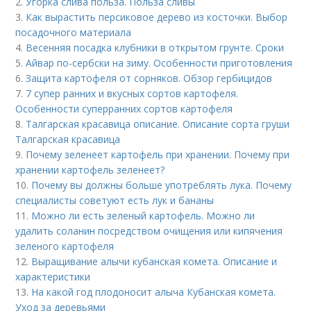
2.
Угорка слива польза. Польза сливы
3.
Как вырастить персиковое дерево из косточки. Выбор
посадочного материала
4.
Весенняя посадка клубники в открытом грунте. Сроки
5.
Айвар по-сербски на зиму. Особенности приготовления
6.
Защита картофеля от сорняков. Обзор гербицидов
7.
7 супер ранних и вкусных сортов картофеля.
Особенности суперранних сортов картофеля
8.
Талгарская красавица описание. Описание сорта груши
Талгарская красавица
9.
Почему зеленеет картофель при хранении. Почему при
хранении картофель зеленеет?
10.
Почему вы должны больше употреблять лука. Почему
специалисты советуют есть лук и бананы
11.
Можно ли есть зеленый картофель. Можно ли
удалить соланин посредством очищения или кипячения
зеленого картофеля
12.
Выращивание алычи кубанская комета. Описание и
характеристики
13.
На какой год плодоносит алыча Кубанская комета.
Уход за деревьями