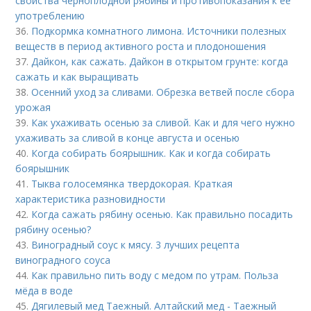
свойства черноплодной рябины и противопоказания к ее
употреблению
36.
Подкормка комнатного лимона. Источники полезных
веществ в период активного роста и плодоношения
37.
Дайкон, как сажать. Дайкон в открытом грунте: когда
сажать и как выращивать
38.
Осенний уход за сливами. Обрезка ветвей после сбора
урожая
39.
Как ухаживать осенью за сливой. Как и для чего нужно
ухаживать за сливой в конце августа и осенью
40.
Когда собирать боярышник. Как и когда собирать
боярышник
41.
Тыква голосемянка твердокорая. Краткая
характеристика разновидности
42.
Когда сажать рябину осенью. Как правильно посадить
рябину осенью?
43.
Виноградный соус к мясу. 3 лучших рецепта
виноградного соуса
44.
Как правильно пить воду с медом по утрам. Польза
мёда в воде
45.
Дягилевый мед Таежный. Алтайский мед - Таежный