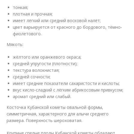
тонкая;
плотная и прочная;
имеет лёгкий или средний восковой налёт;
цвет варьируется от красного до бордового, тёмно-
фиолетового.
Мякоть:
жёлтого или оранжевого окраса;
средней упругости (плотности);
текстура волокнистая;
средней сочности;
имеет средние показатели сахаристости и кислоты;
вкус кисло-сладкий с лёгким абрикосовым привкусом;
аромат средний или слабый.
Косточка Кубанской кометы овальной формы,
симметричная, характерного для алычи среднего
размера. Поверхность шероховатая.
Крупные спелые плоды Кубанской кометы обладают