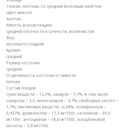
тонкая, плотная, со средним восковым налётом
Цвет мякоти
желтая
Мякоть (консистенция)
средней плотности и сочности, волокнистая
Вкус
кисловато-сладкий
Аромат
средний
Размер косточки
средняя
Отделяемость косточки от мякоти
плохая
Состав плодов
сухих веществ – 12,0%, сахаров – 7,7%, в том числе
сахарозы – 3,0, моносахаров – 4,7%, свободных кис­лот –
1,7%, пектиновых веществ –0,58%, полифенолов –
0,437%, флавонолов – 17,3 мг/100г, катехинов – 95,0
мг/100г, антоцианов – 18,8 мг/100г, аскорбиновой
кислоты – 5,8 мг/100г