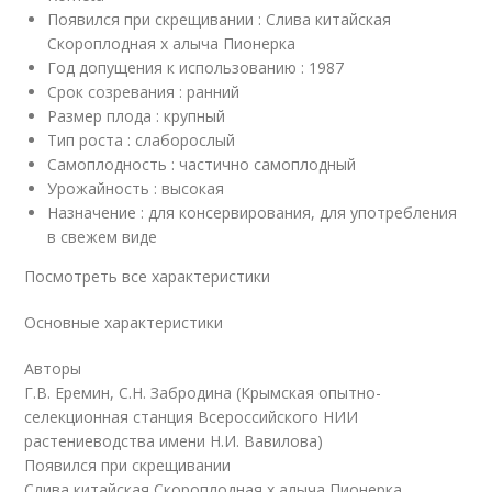
Появился при скрещивании : Слива китайская
Скороплодная х алыча Пионерка
Год допущения к использованию : 1987
Срок созревания : ранний
Размер плода : крупный
Тип роста : слаборослый
Самоплодность : частично самоплодный
Урожайность : высокая
Назначение : для консервирования, для употребления
в свежем виде
Посмотреть все характеристики
Основные характеристики
Авторы
Г.В. Еремин, С.Н. Забродина (Крымская опытно-
селекционная станция Всероссийского НИИ
растениеводства имени Н.И. Ва­вилова)
Появился при скрещивании
Слива китайская Скороплодная х алыча Пионерка