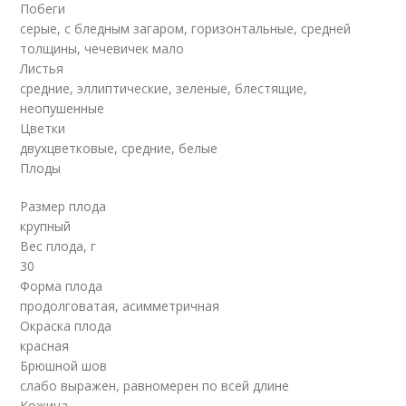
Побеги
серые, с бледным загаром, горизонтальные, средней
толщины, чечевичек мало
Листья
средние, эллиптические, зеленые, блестящие,
неопушенные
Цветки
двухцветковые, средние, белые
Плоды
Размер плода
крупный
Вес плода, г
30
Форма плода
продолговатая, асимметричная
Окраска плода
красная
Брюшной шов
слабо выражен, равномерен по всей длине
Кожица