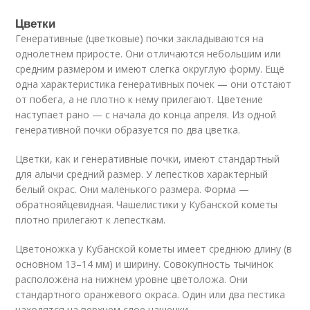
Цветки
Генеративные (цветковые) почки закладываются на
однолетнем приросте. Они отличаются небольшим или
средним размером и имеют слегка округлую форму. Ещё
одна характеристика генеративных почек — они отстают
от побега, а не плотно к нему прилегают. Цветение
наступает рано — с начала до конца апреля. Из одной
генеративной почки образуется по два цветка.
Цветки, как и генеративные почки, имеют стандартный
для алычи средний размер. У лепестков характерный
белый окрас. Они маленького размера. Форма —
обратнояйцевидная. Чашелистики у Кубанской кометы
плотно прилегают к лепесткам.
Цветоножка у Кубанской кометы имеет среднюю длину (в
основном 13–14 мм) и ширину. Совокупность тычинок
расположена на нижнем уровне цветоложа. Они
стандартного оранжевого окраса. Один или два пестика
находятся на верхнем слое чашечки.