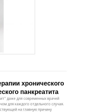
рапии хронического
еского панкреатита
тит" даже для современных врачей
чом для каждого отдельного случая.
йствующей на главную причину