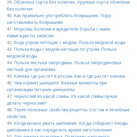
39.
Облепиха сорта без колючек. Крупные сорта облепихи
без колючек
40.
Как правильно употреблять боярышник. Пора
заготавливать боярышник
41.
Морковь болезни и вредители борьба с ними.
Навигация по записям
42.
Вода утром натощак с медом. Польза медовой воды
43.
Польза воды с медом натощак по утрам. Польза
медовой воды
44.
Польза листьев смородины. Польза смородиновых
листьев для организма
45.
Клюква где растет в россии. Как и где растёт клюква
46.
Чем кормят шиншилл. Важные моменты при
организации питания шиншиллы
47.
Чернослив из какой сливы. Из какой сливы лучше
делать чернослив?
48.
Терен полезные свойства рецепты. Состав и лечебные
свойства
49.
Когда можно рвать шиповник. Когда собирают плоды
шиповника и как определить время заготовления
50.
Для лимона подкормка. Подкормы народного