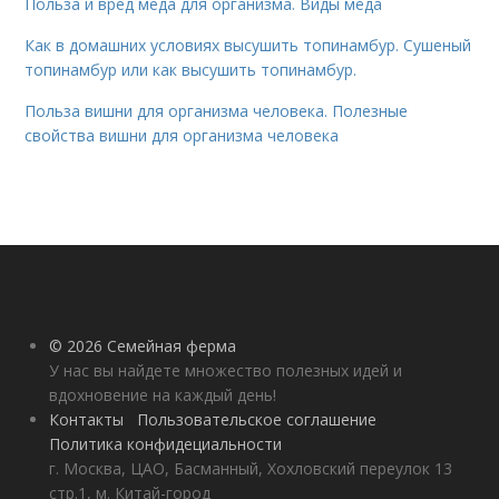
Польза и вред меда для организма. Виды мёда
Как в домашних условиях высушить топинамбур. Сушеный
топинамбур или как высушить топинамбур.
Польза вишни для организма человека. Полезные
свойства вишни для организма человека
© 2026 Семейная ферма
У нас вы найдете множество полезных идей и
вдохновение на каждый день!
Контакты
Пользовательское соглашение
Политика конфидециальности
г. Москва, ЦАО, Басманный, Хохловский переулок 13
стр.1, м. Китай-город