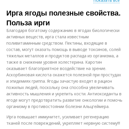
Показать все
Ирга ягоды полезные свойства.
Ирга при сахарном
Ирга для организма
диабете
Польза ирги
Благодаря богатому содержанию в ягодах биологически
активных веществ, ирга стала известным
поливитаминным средством. Пектины, входящие в
состав, могут оказать помощь в выводе токсинов, солей
тяжелых металлов и продуктов распада из организма, а
также в снижении уровня холестерина. Каротин
оказывает благоприятное воздействие на зрение.
Аскорбиновая кислота окажется полезной при простудах
и эпидемиях гриппа. Ягоды зачастую входят в рацион
пожилых людей, поскольку она способна увеличивать
активность мышления и укрепить кости. Антиоксиданты в
ягоде могут предотвратить развитие онкологии и помочь
организму в противостоянии болезни Альцгеймера.
Ирга повышает иммунитет, усиливает регенерацию
тканей после повреждений, укрепляет нервную систему!!!