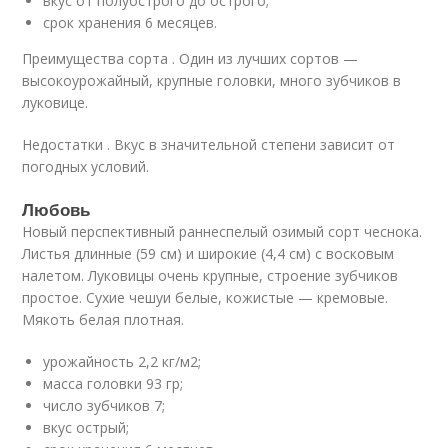
вкус от полуострого до острого;
срок хранения 6 месяцев.
Преимущества сорта . Один из лучших сортов —
высокоурожайный, крупные головки, много зубчиков в
луковице.
Недостатки . Вкус в значительной степени зависит от
погодных условий.
Любовь
Новый перспективный раннеспелый озимый сорт чеснока.
Листья длинные (59 см) и широкие (4,4 см) с восковым
налетом. Луковицы очень крупные, строение зубчиков
простое. Сухие чешуи белые, кожистые — кремовые.
Мякоть белая плотная.
урожайность 2,2 кг/м2;
масса головки 93 гр;
число зубчиков 7;
вкус острый;