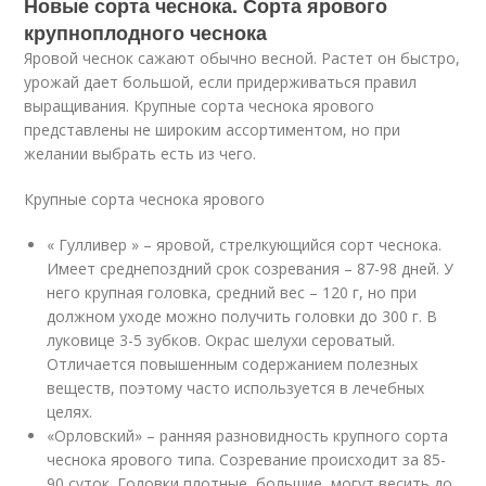
Новые сорта чеснока. Сорта ярового
крупноплодного чеснока
Яровой чеснок сажают обычно весной. Растет он быстро,
урожай дает большой, если придерживаться правил
выращивания. Крупные сорта чеснока ярового
представлены не широким ассортиментом, но при
желании выбрать есть из чего.
Крупные сорта чеснока ярового
« Гулливер » – яровой, стрелкующийся сорт чеснока.
Имеет среднепоздний срок созревания – 87-98 дней. У
него крупная головка, средний вес – 120 г, но при
должном уходе можно получить головки до 300 г. В
луковице 3-5 зубков. Окрас шелухи сероватый.
Отличается повышенным содержанием полезных
веществ, поэтому часто используется в лечебных
целях.
«Орловский» – ранняя разновидность крупного сорта
чеснока ярового типа. Созревание происходит за 85-
90 суток. Головки плотные, большие, могут весить до