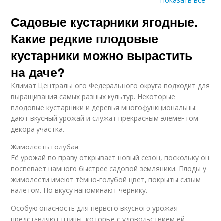
Показать все
Садовые кустарники ягодные.
Вечнозеленые
Кустарники для
кустарники
сибири
Какие редкие плодовые
кустарники можно вырастить
на даче?
Климат Центрального Федерального округа подходит для
выращивания самых разных культур. Некоторые
плодовые кустарники и деревья многофункциональны:
дают вкусный урожай и служат прекрасным элементом
декора участка.
Жимолость голубая
Её урожай по праву открывает новый сезон, поскольку он
поспевает намного быстрее садовой земляники. Плоды у
жимолости имеют тёмно-голубой цвет, покрыты сизым
налётом. По вкусу напоминают чернику.
Особую опасность для первого вкусного урожая
представляют птицы, которые с удовольствием ей