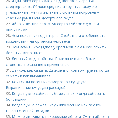
26.
Яндыковка сорт яблок. Яндыковское Деревья
среднерослые. Яблоки средние и крупные, округло-
уплощенные, желто-зеленые с сильным покровным
красным румянцем, десертного вкуса.
27.
Яблоки летние сорта. 50 сортов яблок с фото и
описаниями
28.
Чем полезны ягоды терна. Свойства и особенности
воздействия на организм человека
29.
Чем лечить кокцидиоз у кроликов. Чем и как лечить
больных животных?
30.
Липовый мед свойства. Полезные и лечебные
свойства, показания к применению
31.
Дайкон, как сажать. Дайкон в открытом грунте: когда
сажать и как выращивать
32.
Боится ли весенних заморозков кукуруза.
Выращивание кукурузы рассадой
33.
Когда нужно собирать боярышник. Когда собирать
боярышник
34.
Когда лучше сажать клубнику осенью или весной.
Плюсы осенней посадки
35.
Можно ли сушить недозрелые яблоки. Сушка яблок в