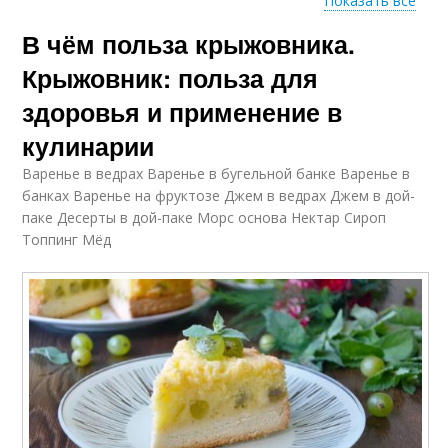
Показать все
В чём польза крыжовника.
Настои для мужского
Стручковая польза
здоровья
Крыжовник: польза для
здоровья и применение в
кулинарии
Польза для мужчин
Польза для организма
Варенье в ведрах Варенье в бугельной банке Варенье в
банках Варенье на фруктозе Джем в ведрах Джем в дой-
паке Десерты в дой-паке Морс основа Нектар Сироп
Топпинг Мёд
Польза для волос
Польза от меда
Природы для
Крепкое здоровье
женского здоровья