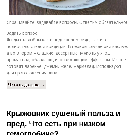
Преимущества для
Черная польза
здоровья
Спрашивайте, задавайте вопросы. Ответим обязательно!
Задать вопрос
Ягоды съедобны как в недозрелом виде, так и в
Лука для здоровья
Польза для детей
полностью спелой кондиции. В первом случае они кислые,
а во втором – сладкие, десертные. Мякоть у ягод
ароматная, обладающая освежающим эффектом. Из нее
готовят варенье, джемы, желе, мармелад. Используют
для приготовления вина.
Гранат для здоровья
Читать дальше →
Крыжовник сушеный польза и
вред. Что есть при низком
гемоглобине?