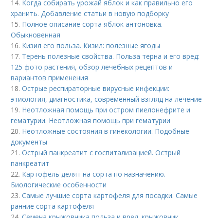
14.
Когда собирать урожай яблок и как правильно его
хранить. Добавление статьи в новую подборку
15.
Полное описание сорта яблок антоновка.
Обыкновенная
16.
Кизил его польза. Кизил: полезные ягоды
17.
Терень полезные свойства. Польза терна и его вред:
125 фото растения, обзор лечебных рецептов и
вариантов применения
18.
Острые респираторные вирусные инфекции:
этиология, диагностика, современный взгляд на лечение
19.
Неотложная помощь при остром пиелонефрите и
гематурии. Неотложная помощь при гематурии
20.
Неотложные состояния в гинекологии. Подобные
документы
21.
Острый панкреатит с госпитализацией. Острый
панкреатит
22.
Картофель делят на сорта по назначению.
Биологические особенности
23.
Самые лучшие сорта картофеля для посадки. Самые
ранние сорта картофеля
24.
Семена крыжовника польза и вред. крыжовник