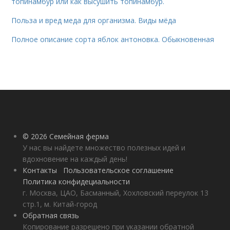
топинамбур или как высушить топинамбур.
Польза и вред меда для организма. Виды мёда
Полное описание сорта яблок антоновка. Обыкновенная
© 2026 Семейная ферма
У нас вы найдете множество полезных идей и
вдохновение на каждый день!
Контакты
Пользовательское соглашение
Политика конфидециальности
г. Москва, ЦАО, Басманный, Хохловский переулок 13
стр.1, м. Китай-город
Обратная связь
Копирование разрешено при указании обратной