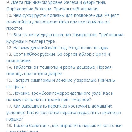
9.
Диета при низком уровне железа и ферритина.
Определение болезни. Причины заболевания
10.
Чем сухофрукты полезны для позвоночника. Рецепт
олимпийцев для позвоночника или все гениальное
просто!
11.
Боится ли кукуруза весенних заморозков. Требования
кукурузы к температуре
12.
На зиму девичий виноград. Уход после посадки
13.
Сорта яблок русские. 50 сортов яблок с фото и
описаниями
14.
Таблетки от тошноты и рвоты дешевые. Первая
помощь при острой диарее
15.
Гастрит симптомы и лечение у взрослых. Причины
гастрита
16.
Лечение тромбоза геморроидального узла. Как и
почему появляется тромб при геморрое?
17.
Как выращивать персик из косточки в домашних
условиях. Как из косточки персика вырастить саженец в
горшке?
18.
Тысяча Советов », как вырастить персик из косточки.
Стратификация