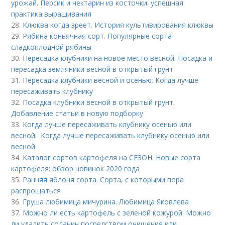
урожай. Персик и нектарин из косточки: успешная
практика выращивания
28.
Клюква когда зреет. История культивирования клюквы
29.
Рябина коньячная сорт. Популярные сорта
сладкоплодной рябины
30.
Пересадка клубники на новое место весной. Посадка и
пересадка земляники весной в открытый грунт
31.
Пересадка клубники весной и осенью. Когда лучше
пересаживать клубнику
32.
Посадка клубники весной в открытый грунт.
Добавление статьи в новую подборку
33.
Когда лучше пересаживать клубнику осенью или
весной. Когда лучше пересаживать клубнику осенью или
весной
34.
Каталог сортов картофеля на СЕЗОН. Новые сорта
картофеля: обзор новинок 2020 года
35.
Ранняя яблоня сорта. Сорта, с которыми пора
распрощаться
36.
Груша любимица мичурина. Любимица Яковлева
37.
Можно ли есть картофель с зеленой кожурой. Можно
ли удалить соланин посредством очищения или