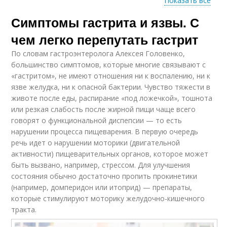
Показать все
Симптомы гастрита и язвы. С
Жизнь с гастритом
Гастрит по этиологии
чем легко перепутать гастрит
По словам гастроэнтеролога Алексея Головенко,
большинство симптомов, которые многие связывают с
«гастритом», не имеют отношения ни к воспалению, ни к
Острый гастрит
Таблетки от гастрита
язве желудка, ни к опасной бактерии. Чувство тяжести в
животе после еды, распирание «под ложечкой», тошнота
или резкая слабость после жирной пищи чаще всего
говорят о функциональной диспепсии — то есть
Гастрит по
Гастрит на нервной
нарушении процесса пищеварения. В первую очередь
происхождению
почве
речь идет о нарушении моторики (двигательной
активности) пищеварительных органов, которое может
быть вызвано, например, стрессом. Для улучшения
состояния обычно достаточно пропить прокинетики
Гастрит с
(например, домперидон или итоприд) — препараты,
повышенной
Диета при гастрите
кислотностью
которые стимулируют моторику желудочно-кишечного
тракта.