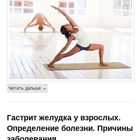
Диеты при
Лекарства при
хроническом
гастрите
гастрите
Лечение при
гастрите
Читать дальше →
Гастрит желудка у взрослых.
Определение болезни. Причины
заболевания