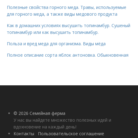
Полезные свойства горного меда. Травы, используемые
для горного меда, а также виды медового продукта
Как в домашних условиях высушить топинамбур. Сушеный
топинамбур или как высушить топинамбур.
Польза и вред меда для организма. Виды мёда
Полное описание сорта яблок антоновка. Обыкновенная
© 2026 Семейная ферма
У нас вы найдете множество полезных идей и
вдохновение на каждый день!
Контакты
Пользовательское соглашение