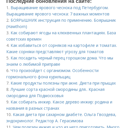
Последние обновления на сайте:
1.
Выращивание ярового чеснока под Петербургом.
Выращивание ярового чеснока: 7 важных моментов
2.
БОЯРЫШНИК инструкция по применению. Боярышник
(Hawthorn)
3.
Как собирают ягоды на клюквенных плантациях. База
советских времен
4.
Как избавиться от сорняков на картофеле и томатах.
Какие сорняки представляют угрозу для томатов
5.
Как посадить черный перец горошком дома. Что мы
знаем о любимой приправе
6.
Что произойдет с организмом. Особенности
гормонального фона курильщиц
7.
Какие продукты полезны при акне. Диета при прыщах
8.
Лучшие сорта красной смородины для.. Красная
смородина для Подмосковья
9.
Как собирать инжир. Какое дерево инжир: родина и
названия в разных странах
10.
Какая диета при сахарном диабете. Ольга Гвоздева,
эндокринолог. Редактор А. Герасимова
11.
Чем полезен инжир и что из него приготовить. Много