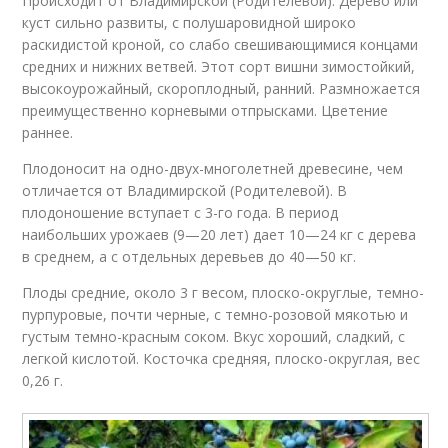
Происходит от Владимирской (Родителевой). Дерево или
куст сильно развиты, с полушаровидной широко
раскидистой кроной, со слабо свешивающимися концами
средних и нижних ветвей. Этот сорт вишни зимостойкий,
высокоурожайный, скороплодный, ранний. Размножается
преимущественно корневыми отпрысками. Цветение
раннее.
Плодоносит на одно-двух-многолетней древесине, чем
отличается от Владимирской (Родителевой). В
плодоношение вступает с 3-го года. В период
наибольших урожаев (9—20 лет) дает 10—24 кг с дерева
в среднем, а с отдельных деревьев до 40—50 кг.
Плоды средние, около 3 г весом, плоско-округлые, темно-
пурпуровые, почти черные, с темно-розовой мякотью и
густым темно-красным соком. Вкус хороший, сладкий, с
легкой кислотой. Косточка средняя, плоско-округлая, вес
0,26 г.