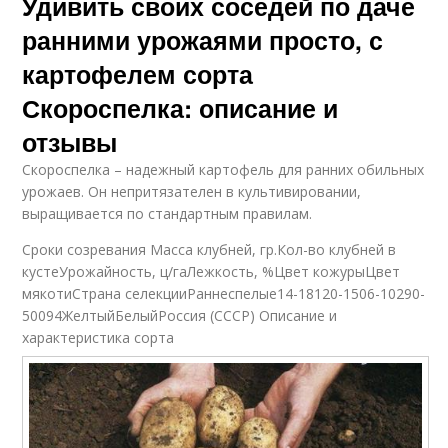
Удивить своих соседей по даче
ранними урожаями просто, с
картофелем сорта
Скороспелка: описание и
отзывы
Скороспелка – надежный картофель для ранних обильных
урожаев. Он непритязателен в культивировании,
выращивается по стандартным правилам.
Сроки созревания Масса клубней, гр.Кол-во клубней в
кустеУрожайность, ц/гаЛежкость, %Цвет кожурыЦвет
мякотиСтрана селекцииРаннеспелые14-18120-1506-10290-
50094ЖелтыйБелыйРоссия (СССР) Описание и
характеристика сорта