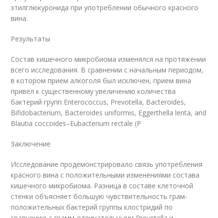
этилглюкуронида при употреблении обычного красного
вина.
Результаты
Состав кишечного микробиома изменялся на протяжении
всего исследования. В сравнении с начальным периодом,
в котором прием алкоголя был исключен, прием вина
привел к существенному увеличению количества
бактерий групп Enterococcus, Prevotella, Bacteroides,
Bifidobacterium, Bacteroides uniformis, Eggerthella lenta, and
Blautia coccoides–Eubacterium rectale (P
Заключение
Исследование продемонстрировало связь употребления
красного вина с положительными изменениями состава
кишечного микробиома. Разница в составе клеточной
стенки объясняет большую чувствительность грам-
положительных бактерий группы клостридий по
сравнению с грамм-отрицательными Prevotella и