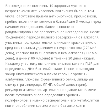
В исследование включены 10 здоровых мужчин в
возрасте 45-50 лет. Условием включения было, в том
числе, отсутствие приема антибиотиков, пробиотиков,
пребиотиков или витаминов в ближайшие 3 месяца перед
началом исследования. Далее выполнено
рандомизированное проспективное исследование. После
15-дневного периода полного воздержания от алкоголя,
участники последовательно принимали красное вино с
предварительным удалением оттуда алкоголя (272 мл/
день), красное вино с наличием в нем алкоголя (272 мл/
день), и джин (100 мл/день) в течение 20 дней каждый.
Каждому участнику выполнены анализы кала на ПЦР для
определения ДНК бактерий в кале. Также происходил
забор биохимического анализа крови на уровень
альбумина, глюкозы, C-реактивного белка, липидный
спектр (триглицериды, ЛПНП, общий холестерин);
регулярно измерялось артериальное давление. В моче
после суточного сбора определялся уровень
полифенолов, а именно ресвератола и его метаболитов
при употреблении красного вина без алкоголя и