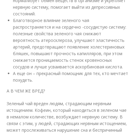
нормализует обмен веществ в организме и укрепляет
нервную систему, помогает выйти из депрессивных
состояний.
Благотворное влияние зеленого чая
распространяется и на сердечно -сосудистую систему:
полезные свойства зеленого чая снижают
вероятность атеросклероза, улучшают эластичность
артерий, предотвращают появление холестериновых
бляшек, повышают прочность капилляров, при этом
снижается проницаемость стенок кровеносных
сосудов и лучше усваивается аскорбиновая кислота.
А еще он – прекрасный помощник для тех, кто мечтает
похудеть.
A В ЧЕМ ЖЕ ВРЕД?
Зеленый чай вреден людям, страдающим нервным
истощением. Кофеин, который находиться в зеленом чае
в немалом количестве, возбуждает нервную систему. В
связи с этим, у людей, страдающих нервным истощением,
может прослеживаться нарушение сна и беспричинный