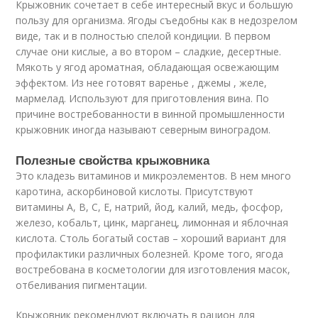
Крыжовник сочетает в себе интересный вкус и большую
пользу для организма. Ягоды съедобны как в недозрелом
виде, так и в полностью спелой кондиции. В первом
случае они кислые, а во втором – сладкие, десертные.
Мякоть у ягод ароматная, обладающая освежающим
эффектом. Из нее готовят варенье , джемы , желе,
мармелад. Используют для приготовления вина. По
причине востребованности в винной промышленности
крыжовник иногда называют северным виноградом.
Полезные свойства крыжовника
Это кладезь витаминов и микроэлементов. В нем много
каротина, аскорбиновой кислоты. Присутствуют
витамины А, В, С, Е, натрий, йод, калий, медь, фосфор,
железо, кобальт, цинк, марганец, лимонная и яблочная
кислота. Столь богатый состав – хороший вариант для
профилактики различных болезней. Кроме того, ягода
востребована в косметологии для изготовления масок,
отбеливания пигментации.
Крыжовник рекомендуют включать в рацион для