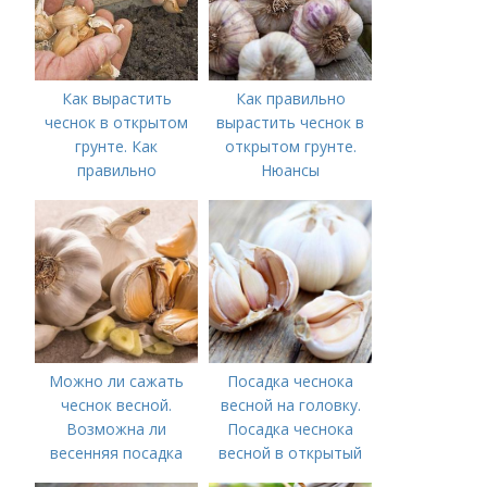
Как вырастить
Как правильно
чеснок в открытом
вырастить чеснок в
грунте. Как
открытом грунте.
правильно
Нюансы
выращивать чеснок в
выращивания
открытом грунте
озимого чеснока
Можно ли сажать
Посадка чеснока
чеснок весной.
весной на головку.
Возможна ли
Посадка чеснока
весенняя посадка
весной в открытый
чеснока — когда
грунт