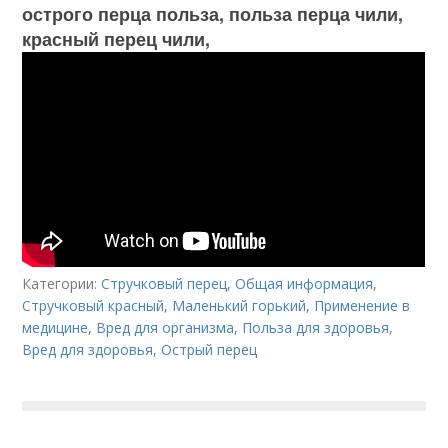
острого перца польза, польза перца чили,
красный перец чили,
Категории:
Стручковый перец
,
Общая информация
,
Стручковый красный
,
Маленький горький
,
Применение в
медицине
,
Вред для организма
,
Польза для здоровья
,
Вред для здоровья
,
Острый перец