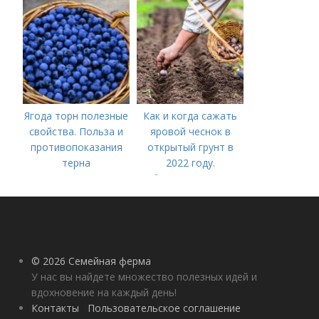
лучше делать
Ягода торн полезные
Как и когда сажать
свойства. Польза и
яровой чеснок в
противопоказания
открытый грунт в
терна
2022 году.
Добавление статьи в
новую подборку
© 2026 Семейная ферма
У нас вы найдете множество полезных идей и
вдохновение на каждый день!
Контакты
Пользовательское соглашение