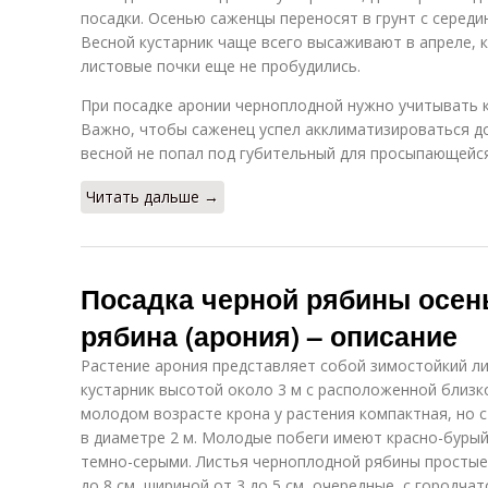
посадки. Осенью саженцы переносят в грунт с середи
Весной кустарник чаще всего высаживают в апреле, к
листовые почки еще не пробудились.
При посадке аронии черноплодной нужно учитывать 
Важно, чтобы саженец успел акклиматизироваться до
весной не попал под губительный для просыпающейс
Читать дальше →
Посадка черной рябины осен
рябина (арония) – описание
Растение арония представляет собой зимостойкий л
кустарник высотой около 3 м с расположенной близк
молодом возрасте крона у растения компактная, но 
в диаметре 2 м. Молодые побеги имеют красно-бурый
темно-серыми. Листья черноплодной рябины простые,
до 8 см, шириной от 3 до 5 см, очередные, с городча