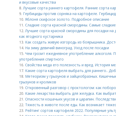
и вкусовые качества
8.
Лучшие сорта раннего картофеля. Ранние сорта ка
9.
Гербициды против сорняка на картофеле. Гербицид
10.
Яблоня скифское золото. Подробное описание
11.
Сладкие сорта красной смородины. Самые сладки
12.
Лучшие сорта красной смородины для посадки на 
как ягодного кустарника
13.
Как создать живую изгородь из боярышника. Дос
14.
На зиму девичий виноград. Уход после посадки
15.
Чем грозит ежедневное употребление алкоголя. П
употребления спиртного
16.
Свойства меда его полезность и вред. История м
17.
Какие сорта картофеля выбрать для раннего.. До
18.
Метеоризм у грызунов и зайцеобразных. Кишечные
грызунов и кроликов
19.
Откровенный разговор с проктологом: как поборо
20.
Какие лекарства выбрать для желудка. Как выбрат
21.
Опасности кошачьих укусов и царапин. Последстви
22.
Тяжесть в животе после еды. Как возникает тяже
23.
Рейтинг сортов картофеля 2022. Популярные ультр