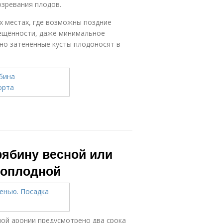
озревания плодов.
их местах, где возможны поздние
вещённости, даже минимальное
но затенённые кусты плодоносят в
рябину весной или
ноплодной
ной аронии предусмотрено два срока