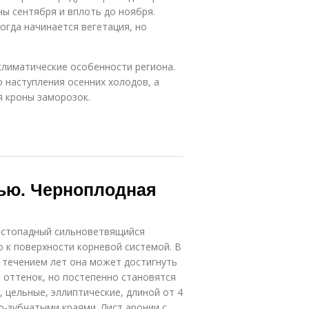
ны сентября и вплоть до ноября.
огда начинается вегетация, но
климатические особенности региона.
 наступления осенних холодов, а
я кроны заморозок.
ью. Черноплодная
истопадный сильноветвящийся
о к поверхности корневой системой. В
с течением лет она может достигнуть
 оттенок, но постепенно становятся
 цельные, эллиптические, длиной от 4
то-зубчатыми краями. Лист аронии с