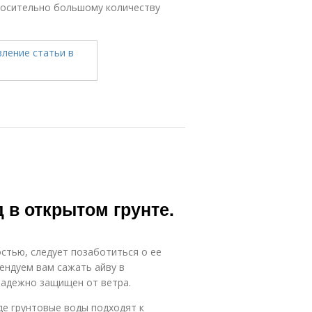
тносительно большому количеству
 в открытом грунте.
стью, следует позаботиться о ее
ендуем вам сажать айву в
надежно защищен от ветра.
де грунтовые воды подходят к