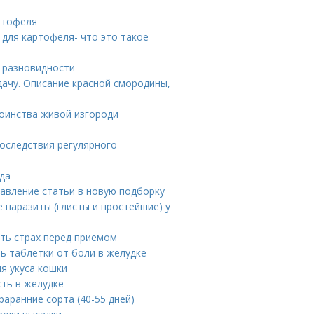
ртофеля
 для картофеля- что это такое
е разновидности
дачу. Описание красной смородины,
тоинства живой изгороди
оследствия регулярного
еда
бавление статьи в новую подборку
 паразиты (глисты и простейшие) у
ть страх перед приемом
ь таблетки от боли в желудке
я укуса кошки
сть в желудке
аранние сорта (40-55 дней)