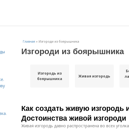
Главная
»
Изгороди из боярышника
Изгороди из боярышника
иды
Б
Изгородь из
Живая изгородь
л
боярышника
е.
йву
Как создать живую изгородь 
вка.
Достоинства живой изгороди
Живая изгородь давно распространена во всех уголка