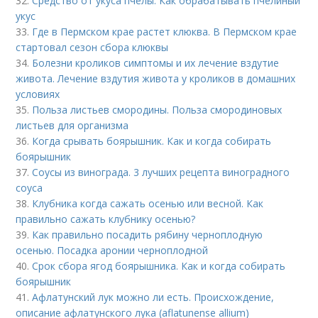
32.
Средство от укуса пчелы. Как обрабатывать пчелиный
укус
33.
Где в Пермском крае растет клюква. В Пермском крае
стартовал сезон сбора клюквы
34.
Болезни кроликов симптомы и их лечение вздутие
живота. Лечение вздутия живота у кроликов в домашних
условиях
35.
Польза листьев смородины. Польза смородиновых
листьев для организма
36.
Когда срывать боярышник. Как и когда собирать
боярышник
37.
Соусы из винограда. 3 лучших рецепта виноградного
соуса
38.
Клубника когда сажать осенью или весной. Как
правильно сажать клубнику осенью?
39.
Как правильно посадить рябину черноплодную
осенью. Посадка аронии черноплодной
40.
Срок сбора ягод боярышника. Как и когда собирать
боярышник
41.
Афлатунский лук можно ли есть. Происхождение,
описание афлатунского лука (aflatunense allium)