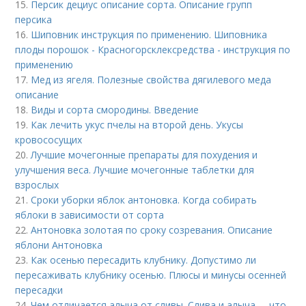
15.
Персик дециус описание сорта. Описание групп
персика
16.
Шиповник инструкция по применению. Шиповника
плоды порошок - Красногорсклексредства - инструкция по
применению
17.
Мед из ягеля. Полезные свойства дягилевого меда
описание
18.
Виды и сорта смородины. Введение
19.
Как лечить укус пчелы на второй день. Укусы
кровососущих
20.
Лучшие мочегонные препараты для похудения и
улучшения веса. Лучшие мочегонные таблетки для
взрослых
21.
Сроки уборки яблок антоновка. Когда собирать
яблоки в зависимости от сорта
22.
Антоновка золотая по сроку созревания. Описание
яблони Антоновка
23.
Как осенью пересадить клубнику. Допустимо ли
пересаживать клубнику осенью. Плюсы и минусы осенней
пересадки
24.
Чем отличается алыча от сливы. Слива и алыча –, что