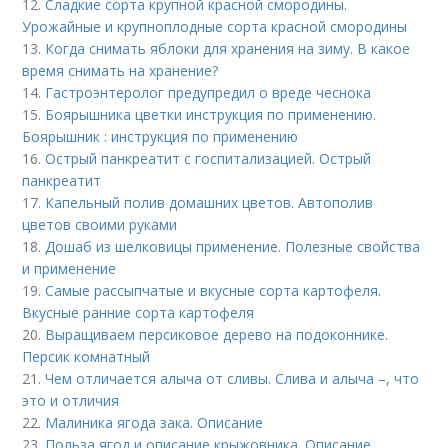
12.
Сладкие сорта крупной красной смородины.
Урожайные и крупноплодные сорта красной смородины
13.
Когда снимать яблоки для хранения на зиму. В какое
время снимать на хранение?
14.
Гастроэнтеролог предупредил о вреде чеснока
15.
Боярышника цветки инструкция по применению.
Боярышник : инструкция по применению
16.
Острый панкреатит с госпитализацией. Острый
панкреатит
17.
Капельный полив домашних цветов. Автополив
цветов своими руками
18.
Дошаб из шелковицы применение. Полезные свойства
и применение
19.
Самые рассыпчатые и вкусные сорта картофеля.
Вкусные ранние сорта картофеля
20.
Выращиваем персиковое дерево на подоконнике.
Персик комнатный
21.
Чем отличается алыча от сливы. Слива и алыча –, что
это и отличия
22.
Малиника ягода зака. Описание
23.
Польза ягод и описание крыжовника. Описание