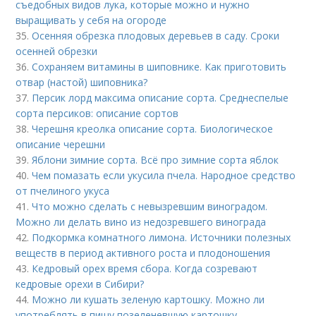
съедобных видов лука, которые можно и нужно
выращивать у себя на огороде
35.
Осенняя обрезка плодовых деревьев в саду. Сроки
осенней обрезки
36.
Сохраняем витамины в шиповнике. Как приготовить
отвар (настой) шиповника?
37.
Персик лорд максима описание сорта. Среднеспелые
сорта персиков: описание сортов
38.
Черешня креолка описание сорта. Биологическое
описание черешни
39.
Яблони зимние сорта. Всё про зимние сорта яблок
40.
Чем помазать если укусила пчела. Народное средство
от пчелиного укуса
41.
Что можно сделать с невызревшим виноградом.
Можно ли делать вино из недозревшего винограда
42.
Подкормка комнатного лимона. Источники полезных
веществ в период активного роста и плодоношения
43.
Кедровый орех время сбора. Когда созревают
кедровые орехи в Сибири?
44.
Можно ли кушать зеленую картошку. Можно ли
употреблять в пищу позеленевшую картошку