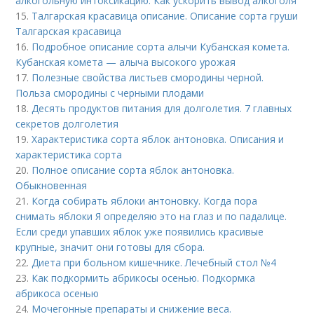
алкогольную интоксикацию. Как ускорить вывод алкоголя
15.
Талгарская красавица описание. Описание сорта груши
Талгарская красавица
16.
Подробное описание сорта алычи Кубанская комета.
Кубанская комета — алыча высокого урожая
17.
Полезные свойства листьев смородины черной.
Польза смородины с черными плодами
18.
Десять продуктов питания для долголетия. 7 главных
секретов долголетия
19.
Характеристика сорта яблок антоновка. Описания и
характеристика сорта
20.
Полное описание сорта яблок антоновка.
Обыкновенная
21.
Когда собирать яблоки антоновку. Когда пора
снимать яблоки Я определяю это на глаз и по падалице.
Если среди упавших яблок уже появились красивые
крупные, значит они готовы для сбора.
22.
Диета при больном кишечнике. Лечебный стол №4
23.
Как подкормить абрикосы осенью. Подкормка
абрикоса осенью
24.
Мочегонные препараты и снижение веса.