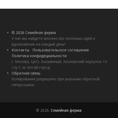
© 2026 Семейная ферма
У нас вы найдете множество полезных идей и
вдохновение на каждый день!
Контакты
Пользовательское соглашение
Политика конфидециальности
г. Москва, ЦАО, Басманный, Хохловский переулок 13
стр.1, м. Китай-город
Обратная связь
Копирование разрешено при указании обратной
гиперссылки.
© 2026,
Семейная ферма
.