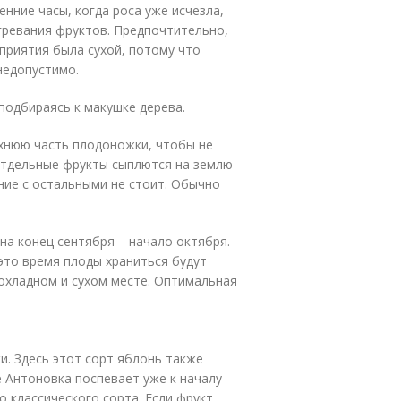
нние часы, когда роса уже исчезла,
гревания фруктов. Предпочтительно,
приятия была сухой, потому что
недопустимо.
подбираясь к макушке дерева.
рхнюю часть плодоножки, чтобы не
 отдельные фрукты сыплются на землю
ние с остальными не стоит. Обычно
на конец сентября – начало октября.
это время плоды храниться будут
охладном и сухом месте. Оптимальная
. Здесь этот сорт яблонь также
е Антоновка поспевает уже к началу
о классического сорта. Если фрукт