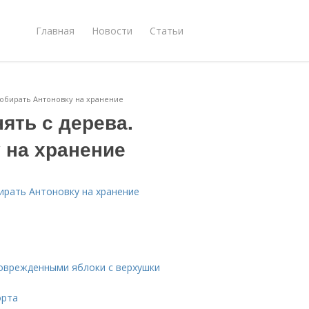
Главная
Новости
Статьи
 собирать Антоновку на хранение
ять с дерева.
 на хранение
бирать Антоновку на хранение
поврежденными яблоки с верхушки
орта