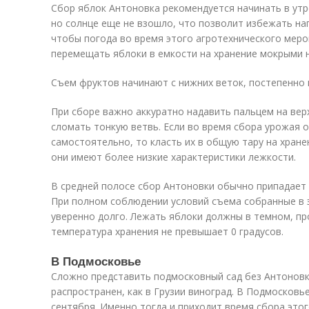
Сбор яблок Антоновка рекомендуется начинать в утре
но солнце еще не взошло, что позволит избежать на
чтобы погода во время этого агротехнического меро
перемещать яблоки в емкости на хранение мокрыми 
Съем фруктов начинают с нижних веток, постепенно 
При сборе важно аккуратно надавить пальцем на ве
сломать тонкую ветвь. Если во время сбора урожая
самостоятельно, то класть их в общую тару на хране
они имеют более низкие характеристики лежкости.
В средней полосе сбор Антоновки обычно припадает 
При полном соблюдении условий съема собранные в 
уверенно долго. Лежать яблоки должны в темном, пр
температура хранения не превышает 0 градусов.
В Подмосковье
Сложно представить подмосковный сад без Антоновки
распространен, как в Грузии виноград. В Подмосковь
сентября. Именно тогда и приходит время сбора этог