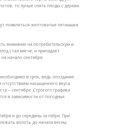
потов, то лучше снять плоды с дерева
нут появляться желтоватые пятнышки.
ать внимание на потребительскую и
плод стал мягче, и припадает
м на начало сентября.
 необходимо в срок, ведь опоздание
м отсутствием насыщенного вкуса.
ста – сентябре. Cтрогого графика
тся в зависимости от погодных
тября и до середины октября. При
лежать вплоть до начала весны.