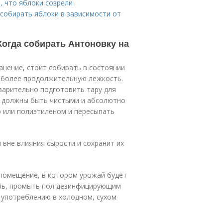
, что яблоки созрели
 собирать яблоки в зависимости от
 Когда собирать Антоновку на
анение, стоит собирать в состоянии
х более продолжительную лежкость.
варительно подготовить тару для
ни должны быть чистыми и абсолютно
ю или полиэтиленом и пересыпать
вне влияния сырости и сохранит их
 помещение, в котором урожай будет
ыль, промыть пол дезинфицирующим
 употреблению в холодном, сухом