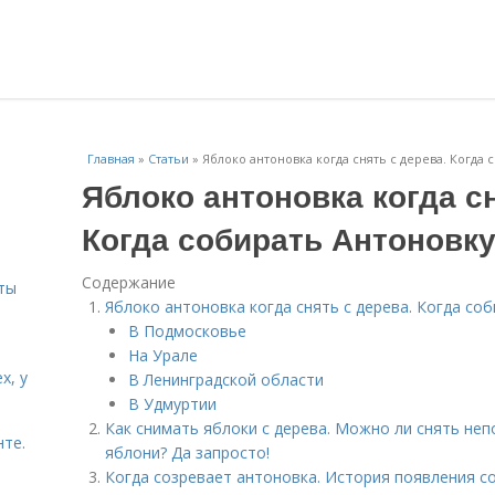
Главная
»
Статьи
»
Яблоко антоновка когда снять с дерева. Когда
Яблоко антоновка когда сн
и
Когда собирать Антоновку
Содержание
ты
Яблоко антоновка когда снять с дерева. Когда со
В Подмосковье
На Урале
х, у
В Ленинградской области
В Удмуртии
Как снимать яблоки с дерева. Можно ли снять не
нте.
яблони? Да запросто!
Когда созревает антоновка. История появления с