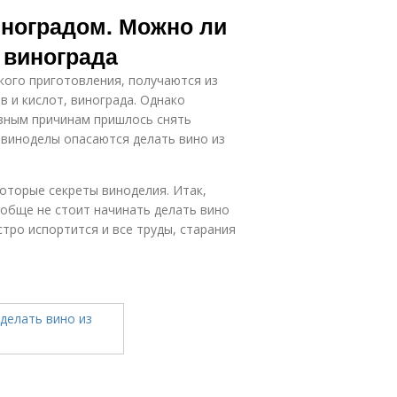
Незрелый
Виноград от
иноградом. Можно ли
виноград
болезней и
 винограда
ского приготовления, получаются из
Виноград с
Вкусный
 и кислот, винограда. Однако
косточкой
виноград
азным причинам пришлось снять
е виноделы опасаются делать вино из
Вина в
Вино из
домашних
которые секреты виноделия. Итак,
винограда
условиях
ообще не стоит начинать делать вино
тро испортится и все труды, старания