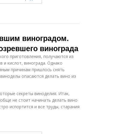
евшим виноградом.
озревшего винограда
ского приготовления, получаются из
 и кислот, винограда. Однако
азным причинам пришлось снять
е виноделы опасаются делать вино из
которые секреты виноделия. Итак,
ообще не стоит начинать делать вино
тро испортится и все труды, старания