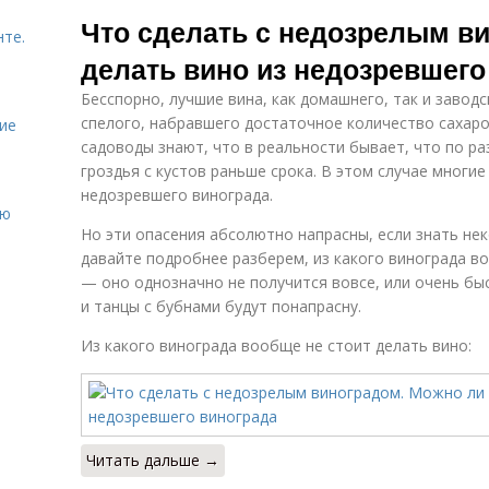
Компот из
кислого
Что сделать с недозрелым в
винограда
винограда
нте.
делать вино из недозревшего
Бесспорно, лучшие вина, как домашнего, так и завод
Варение из
Варение из
неспелого
белого
спелого, набравшего достаточное количество сахаров
ие
винограда
винограда
садоводы знают, что в реальности бывает, что по р
гроздья с кустов раньше срока. В этом случае многи
недозревшего винограда.
Варение из
ию
Виноград на
недозрелого
Но эти опасения абсолютно напрасны, если знать не
зиму
винограда
давайте подробнее разберем, из какого винограда в
— оно однозначно не получится вовсе, или очень быс
и танцы с бубнами будут понапрасну.
Из какого винограда вообще не стоит делать вино:
Читать дальше →