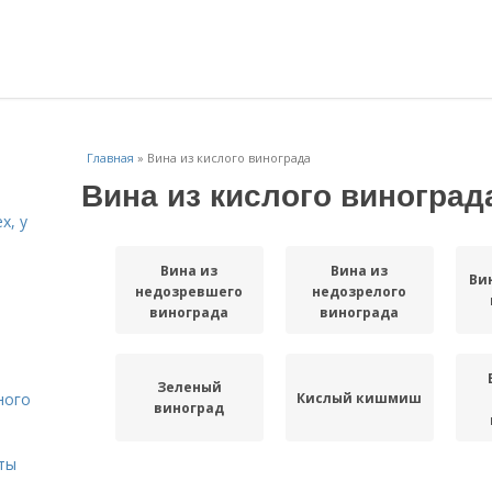
Главная
»
Вина из кислого винограда
Вина из кислого виноград
х, у
Вина из
Вина из
Ви
и
недозревшего
недозрелого
винограда
винограда
Зеленый
Кислый кишмиш
ного
виноград
ты
Компот из