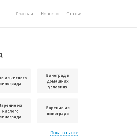
Главная
Новости
Статьи
а
Виноград в
но из кислого
домашних
винограда
условиях
Варение из
Варение из
кислого
винограда
винограда
Показать все