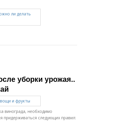
осле уборки урожая..
жай
рка винограда, необходимо
ся придерживаться следующих правил: