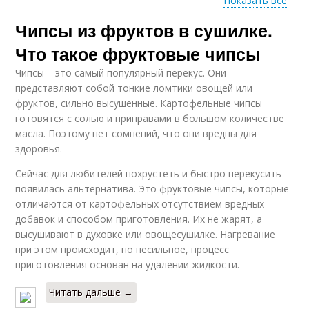
Показать все
Чипсы из фруктов в сушилке.
Изюм в домашних
Условия на солнце
условиях
Что такое фруктовые чипсы
Чипсы – это самый популярный перекус. Они
представляют собой тонкие ломтики овощей или
фруктов, сильно высушенные. Картофельные чипсы
готовятся с солью и приправами в большом количестве
масла. Поэтому нет сомнений, что они вредны для
здоровья.
Сейчас для любителей похрустеть и быстро перекусить
появилась альтернатива. Это фруктовые чипсы, которые
отличаются от картофельных отсутствием вредных
добавок и способом приготовления. Их не жарят, а
высушивают в духовке или овощесушилке. Нагревание
при этом происходит, но несильное, процесс
приготовления основан на удалении жидкости.
Читать дальше →