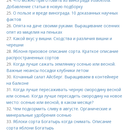
24.
Что можно приготовить из винограда Изабелла.
Добавление статьи в новую подборку
25.
О пользе и вреде винограда. 10 доказанных научных
фактов
26.
Опята на даче своими руками. Выращивание осенних
опят из мицелия на пеньках
27.
Какой вкус у вишни. Сходства и различия вишни и
черешни
28.
Яблоня призовое описание сорта. Краткое описание
распространенных сортов
29.
Когда лучше сажать землянику осенью или весной.
Важные нюансы посадки клубники летом
30.
Кочанный салат Айсберг. Выращиваем в контейнере
на балконе
31.
Когда лучше пересаживать черную смородину весной
или осенью. Когда лучше пересадить смородину на новое
место: осенью или весной, в каком месяце?
32.
Чем подкормить сливу в августе. Органические и
минеральные удобрения осенью
33.
Яблоки сорта Богатырь когда снимать. Описание
сорта яблони Богатырь