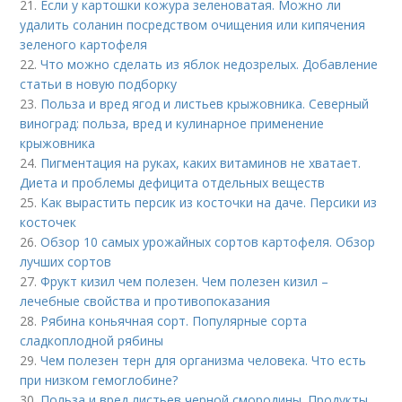
21.
Если у картошки кожура зеленоватая. Можно ли
удалить соланин посредством очищения или кипячения
зеленого картофеля
22.
Что можно сделать из яблок недозрелых. Добавление
статьи в новую подборку
23.
Польза и вред ягод и листьев крыжовника. Северный
виноград: польза, вред и кулинарное применение
крыжовника
24.
Пигментация на руках, каких витаминов не хватает.
Диета и проблемы дефицита отдельных веществ
25.
Как вырастить персик из косточки на даче. Персики из
косточек
26.
Обзор 10 самых урожайных сортов картофеля. Обзор
лучших сортов
27.
Фрукт кизил чем полезен. Чем полезен кизил –
лечебные свойства и противопоказания
28.
Рябина коньячная сорт. Популярные сорта
сладкоплодной рябины
29.
Чем полезен терн для организма человека. Что есть
при низком гемоглобине?
30.
Польза и вред листьев черной смородины. Продукты