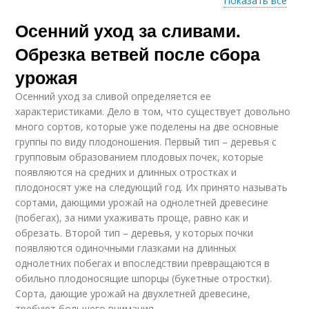
Показать все
Осенний уход за сливами.
Уход за старой
Уход за розами
яблоней
Обрезка ветвей после сбора
урожая
Осенний уход за сливой определяется ее
Уход за лицом
Уход за смородиной
характеристиками. Дело в том, что существует довольно
много сортов, которые уже поделены на две основные
группы по виду плодоношения. Первый тип – деревья с
групповым образованием плодовых почек, которые
появляются на средних и длинных отростках и
плодоносят уже на следующий год. Их принято называть
сортами, дающими урожай на однолетней древесине
(побегах), за ними ухаживать проще, равно как и
обрезать. Второй тип – деревья, у которых почки
появляются одиночными глазками на длинных
однолетних побегах и впоследствии превращаются в
обильно плодоносящие шпорцы (букетные отростки).
Сорта, дающие урожай на двухлетней древесине,
требуют большего внимания.