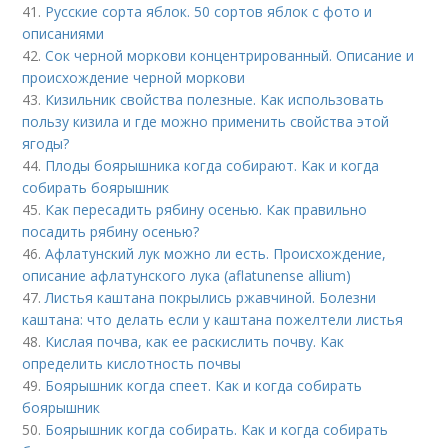
41.
Русские сорта яблок. 50 сортов яблок с фото и
описаниями
42.
Сок черной моркови концентрированный. Описание и
происхождение черной моркови
43.
Кизильник свойства полезные. Как использовать
пользу кизила и где можно применить свойства этой
ягоды?
44.
Плоды боярышника когда собирают. Как и когда
собирать боярышник
45.
Как пересадить рябину осенью. Как правильно
посадить рябину осенью?
46.
Афлатунский лук можно ли есть. Происхождение,
описание афлатунского лука (aflatunense allium)
47.
Листья каштана покрылись ржавчиной. Болезни
каштана: что делать если у каштана пожелтели листья
48.
Кислая почва, как ее раскислить почву. Как
определить кислотность почвы
49.
Боярышник когда спеет. Как и когда собирать
боярышник
50.
Боярышник когда собирать. Как и когда собирать