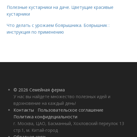
Полезные кустарники на даче. Цветущие красивые
кустарники
Что делать с урожаем боярышника. Боярышник :
инструкция по применению
© 2026 Семейная ферма
У нас вы найдете множество полезных идей и
вдохновение на каждый день!
Контакты
Пользовательское соглашение
Политика конфидециальности
г. Москва, ЦАО, Басманный, Хохловский переулок 13
стр.1, м. Китай-город
Обратная связь