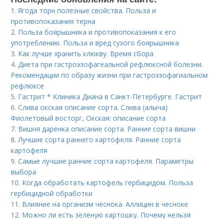
1.
Ягода торн полезные свойства. Польза и
противопоказания терна
2.
Польза боярышника и противопоказания к его
употреблению. Польза и вред сухого боярышника
3.
Как лучше хранить клюкву. Время сбора
4.
Диета при гастроэзофагеальной рефлюксной болезни.
Рекомендации по образу жизни при гастроэзофагиальном
рефлюксе
5.
Гастрит * Клиника Диана в Санкт-Петербурге. Гастрит
6.
Слива окская описание сорта. Слива (алыча)
Фиолетовый восторг, Окская: описание сорта
7.
Вишня даренка описание сорта. Ранние сорта вишни
8.
Лучшие сорта раннего картофеля. Ранние сорта
картофеля
9.
Самые лучшие ранние сорта картофеля. Параметры
выбора
10.
Когда обработать картофель гербицидом. Польза
гербицидной обработки
11.
Влияние на организм чеснока. Аллицин в чесноке
12.
Можно ли есть зеленую картошку. Почему нельзя