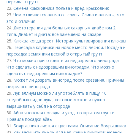
персика в грунт
22.
Семена крыжовника польза и вред. крыжовник
23.
Чем отличается алыча от сливы. Слива и алыча –, что
это и отличия
24.
Диетотерапия для больных сахарным диабетом 2
типа. Диабет и диета: все замешено на сахаре
25.
Клюква когда зреет. История культивирования клюквы
26.
Пересадка клубники на новое место весной. Посадка и
пересадка земляники весной в открытый грунт
27.
Что можно приготовить из недозрелого винограда.
Что сделать с недозревшим виноградом. Что можно
сделать с недозревшим виноградом?
28.
Может ли дозреть виноград после срезания. Причины
незрелого винограда
29.
Лук аллиум можно ли употреблять в пищу. 10
съедобных видов лука, которые можно и нужно
выращивать у себя на огороде
30.
Айва японская посадка и уход в открытом грунте.
Правила посадки айвы
31.
Боярышника листья с цветками. Описание боярышника
32.
Как засушить лимон для чая. Сушка лимонов: нюансы