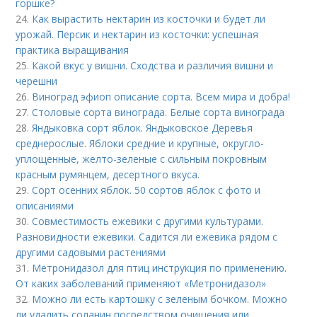
горшке?
24.
Как вырастить нектарин из косточки и будет ли
урожай. Персик и нектарин из косточки: успешная
практика выращивания
25.
Какой вкус у вишни. Сходства и различия вишни и
черешни
26.
Виноград эфиоп описание сорта. Всем мира и добра!
27.
Столовые сорта винограда. Белые сорта винограда
28.
Яндыковка сорт яблок. Яндыковское Деревья
среднерослые. Яблоки средние и крупные, округло-
уплощенные, желто-зеленые с сильным покровным
красным румянцем, десертного вкуса.
29.
Сорт осенних яблок. 50 сортов яблок с фото и
описаниями
30.
Совместимость ежевики с другими культурами.
Разновидности ежевики. Садится ли ежевика рядом с
другими садовыми растениями
31.
Метронидазол для птиц инструкция по применению.
От каких заболеваний применяют «Метронидазол»
32.
Можно ли есть картошку с зеленым бочком. Можно
ли удалить соланин посредством очищения или