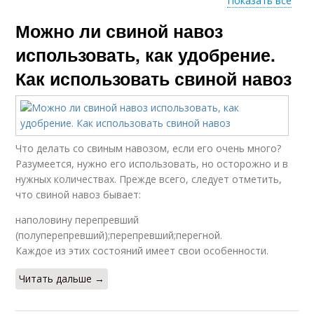
Показать все
Можно ли свиной навоз
Удобрения на
Органическое
огородах
удобрение
использовать, как удобрение.
Как использовать свиной навоз
Навоз в качестве
Коровий навоз
Что делать со свиным навозом, если его очень много?
Разумеется, нужно его использовать, но осторожно и в
нужных количествах. Прежде всего, следует отметить,
Конский навоз
Кроличий навоз
что свиной навоз бывает:
наполовину перепревший
(полуперепревший);перепревший;перегной.
Каждое из этих состояний имеет свои особенности.
Навоз в сельском
хозяйстве
Читать дальше →