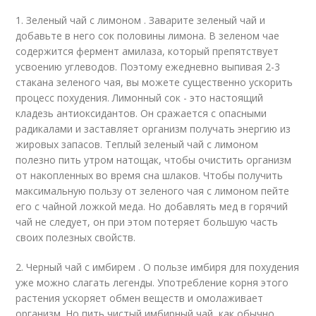
1. Зеленый чай с лимоном . Заварите зеленый чай и
добавьте в него сок половины лимона. В зеленом чае
содержится фермент амилаза, который препятствует
усвоению углеводов. Поэтому ежедневно выпивая 2-3
стакана зеленого чая, вы можете существенно ускорить
процесс похудения. Лимонный сок - это настоящий
кладезь антиоксидантов. Он сражается с опасными
радикалами и заставляет организм получать энергию из
жировых запасов. Теплый зеленый чай с лимоном
полезно пить утром натощак, чтобы очистить организм
от накопленных во время сна шлаков. Чтобы получить
максимальную пользу от зеленого чая с лимоном пейте
его с чайной ложкой меда. Но добавлять мед в горячий
чай не следует, он при этом потеряет большую часть
своих полезных свойств.
2. Черный чай с имбирем . О пользе имбиря для похудения
уже можно слагать легенды. Употребление корня этого
растения ускоряет обмен веществ и омолаживает
организм. Но пить чистый имбирный чай, как обычно