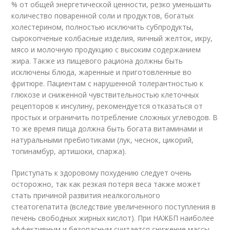
% от общей энергетической ценности, резко уменьшить
количество поваренной соли и продуктов, богатых
холестерином, полностью исключить субпродукты,
сырокопченые колбасные изделия, яичный желток, икру,
мясо и молочную продукцию с высоким содержанием
жира. Также из пищевого рациона должны быть
исключены блюда, жаренные и приготовленные во
фритюре. Пациентам с нарушенной толерантностью к
глюкозе и сниженной чувствительностью клеточных
рецепторов к инсулину, рекомендуется отказаться от
простых и ограничить потребление сложных углеводов. В
то же время пища должна быть богата витаминами и
натуральными пребиотиками (лук, чеснок, цикорий,
топинамбур, артишоки, спаржа).
Приступать к здоровому похудению следует очень
осторожно, так как резкая потеря веса также может
стать причиной развития неалкогольного
стеатогепатита (вследствие увеличенного поступления в
печень свободных жирных кислот). При НАЖБП наиболее
эффективным и безопасным считается снижение массы