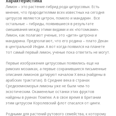
характеристика
Лимон – это растение-гибрид рода цитрусовых. Есть
мнение, что прародителями всех известных на сегодня
цитрусов являются цитрон, помело и мандарин . Все
остальные – гибриды, появившиеся в результате
смешивания между этими видами и их «потомками».
Лимон, как полагают ученые, это «дитя» цитрона и
мандарина. Предполагают, что его родина – плато Декан
в центральной Индии. А вот когда появился на планете
тот самый первый лимон, ученые пока ответить не могут.
Первые изображения цитрусовых появились еще на
римских мозаиках, а первые сохранившиеся письменные
описания лимонов датируют началом Х века (найдены в
арабских трактатах). В Средние века в странах
Средиземноморья лимоны уже не были чем-то
экзотическим. Окаменелые останки этих фруктов
найдены в руинах Помпеи. А в свое время в Британии
этим цитрусом Королевский флот спасался от цинги.
Родными для растений рутового семейства, к которому