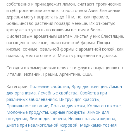
собственно и принадлежит лимон, считают тропические
и субтропические земли юго-восточной Азии. Лимонные
деревья могут вырастать до 10 м, но, как правило,
большинство растений гораздо меньше. Их открытую
крону легко узнать по колючим ветвям и бело-
фиолетовым ароматным цветам. Листья у них блестящие,
насыщенно-зеленые, эллиптической формы. Плоды
кислые, сочные, овальной формы с ароматной кожей, как
правило, желтого цвета. Мякоть разделена на дольки.
Сегодня в коммерческих целях эти фрукты выращивают в
Италии, Испании, Греции, Аргентине, США.
Категории:
Полезные свойства
,
Вред для женщин
,
Лимон
для организма
,
Лечебные свойства
,
Свойства при
различных заболеваниях
,
Цитрус для красоты
,
Правильное питание
,
Польза для кожи
,
Коллаген в коже
,
Молочные продукты
,
Серные продукты
,
Лимон для
похудения
,
Лимон для печени
,
Неалкогольная жирова
,
Диета при неалкогольной жировой
,
Медикаментозная