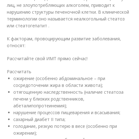
лиц, не злоупотребляющих алкоголем, приводит к
нарушению структуры печеночной клетки. В клинической
терминологии оно называется неалкогольный стеатоз
или стеатогепатит .
К факторам, провоцирующим развитие заболевания,
относят:
Рассчитайте свой ИМТ прямо сейчас!
Рассчитать
ожирение (особенно абдоминальное – при
сосредоточении жира в области живота);
отягощенную наследственность (наличие стеатоза
печени у близких родственников,
абеталипопротеинемия);
нарушение процессов пищеварения и всасывания;
сахарный диабет II типа;
голодание, резкую потерю в весе (особенно при
ожирении);