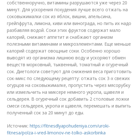
собственноручно, витамины разрушаются уже через 20
минут. Для ускорения похудения лучше всего отжать на
соковыжималки сок из яблок, вишни, апельсина,
грейпфрута, лимона, киви или винограда, но пить их надо
разбавляя водой. Соки этих фруктов содержат мало
калорий, снижают аппетит и снабжают организм
полезными витаминами и микроэлементами. Еще меньше
калорий содержат овощные соки. Особенно хорошо
выводят из организма лишнюю воду и ускоряют обмен
веществ морковный, тыквенный, томатный и огуречный
сок. Диетологи советуют для снижения веса приготовить
сок-микс по следующему рецепту: отжать сок 3-х свежих
огурцов на соковыжималке, пропустить через мясорубку
или измельчить на миксере немного укропа, щавеля и
сельдерея. В огуречный сок добавить 2 столовые ложки
смеси сельдерея, укропа и щавеля, перемешать и выпить
полученный сок за 20 минут до еды.
Источник:
https://fitnesdlyapohudeniya.com/uroki-
fitnesa/polza-i-vred-limonov-ne-tolko-askorbinka