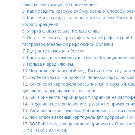
пакеты : инструкция по применению
3.
Как посадить красную рябину осенью. Способы ра
4.
Как лечить сосуды головного мозга и чем. Хронич
кровообращения
5.
Угорка слива польза. Польза сливы
6.
Опыт лечения гастроэзофагеальной рефлюксной бо
гастроэзофагеальной рефлюксной болезни
7.
Где растет клюква в России
8.
Как вырастить клубнику из семян. Выращивание ра
9.
Польза и вред клюквы.
10.
Чем полезен рапсовый мед. Пять полезных для ж
11.
Зеленая картошка ядовита. Зеленый картофель м
12.
Какой сорт картофеля рассыпчатый и вкусный. Са
для пюре, варки, жарки и запекания
13.
Как Применять гербициды от сорняков на картофе
14.
Нифулин в ветеринарии инструкция по применени
15.
Уход осенью за грушами. Добавление статьи в но
16.
Чем опасен зеленый картофель для здоровья. Поч
17.
БОЯРЫШНИК, как правильно принимать. Описан
(TINCTURA CRATAEGI)