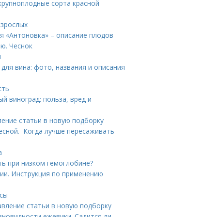
крупноплодные сорта красной
взрослых
я «Антоновка» – описание плодов
ю. Чеснок
ы
 для вина: фото, названия и описания
сть
й виноград: польза, вред и
ление статьи в новую подборку
есной. Когда лучше пересаживать
а
ть при низком гемоглобине?
ии. Инструкция по применению
нсы
авление статьи в новую подборку
зновидности ежевики. Садится ли