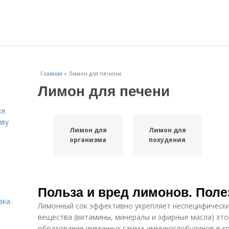
Главная
»
Лимон для печени
Лимон для печени
е.
йву
Лимон для
Лимон для
организма
похудения
Польза и вред лимонов. Поле
вка.
Лимонный сок эффективно укрепляет неспецифически
вещества (витамины, минералы и эфирные масла) это
образование иммунных гамма-иммуноглобулинов в кр