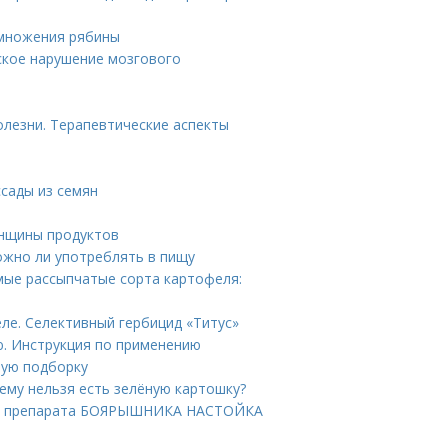
змножения рябины
еское нарушение мозгового
лезни. Терапевтические аспекты
ссады из семян
енщины продуктов
ожно ли употреблять в пищу
мые рассыпчатые сорта картофеля:
ле. Селективный гербицид «Титус»
ю. Инструкция по применению
вую подборку
ему нельзя есть зелёную картошку?
ие препарата БОЯРЫШНИКА НАСТОЙКА