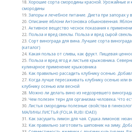
18.
Хорошие сорта смородины красной. Урожайные и 
смородины
19.
Запоры и лечебное питание. Диета при запорах у 
20.
Описание яблони Антоновка обыкновенная. Яблон
21.
Активное вещество чеснок показания к применени
22.
Польза и вред свеклы. Польза и вред сырой свекл
23.
Сорт винограда для вина. Лучшие сорта винограда
(каталог)
24.
Какая польза от сливы, как фрукт. Пищевая ценно
25.
Польза и вред ягод и листьев крыжовника. Северны
кулинарное применение крыжовника
26.
Как правильно рассадить клубнику осенью. Добав
27.
Когда лучше пересаживать клубнику осенью или в
клубнику осенью или весной
28.
Можно ли делать вино из недозревшего виноград
29.
Чем полезен терн для организма человека. Что ес
30.
Листья смородины полезные свойства в гинеколог
МАЛИНЫ ЛИСТЬЯ (FOLIA RUBI IDAEI)
31.
Как засушить лимон для чая. Сушка лимонов: нюа
32.
Как правильно заготовить шиповник на зиму. Доб
33.
Совместимость ежевики с другими культурами. Ра