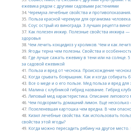
ежевика рядом с другими садовыми растениями
34.
Черемуха лечебные свойства и противопоказания
35.
Польза красной черемухи для организма человека
36.
Соус острый из винограда. 3 лучших рецепта вино
37.
Как полезен инжир. Полезные свойства инжира — 
здоровья
38.
Чем лечить кокцидиоз у кроликов. Чем и как лечи
39.
Ягоды терна чем полезны. Свойства и особенност
40.
Где лучше сажать ежевику в тени или на солнце. 5
за садовой ежевикой
41.
Польза и вред от чеснока. Происхождение чеснок
42.
Когда срывать боярышник. Как и когда собирать 
43.
Все о меде и о его пользе. Мед польза и вред для 
44.
Малина с клубникой гибрид название. Гибрид клуб
45.
Липовый мед характеристика. Описание липового
46.
Чем подкормить домашний лимон. Ещё несколько 
47.
Позеленевшая картошка чем вредна. В чем опасн
48.
Кизил лечебные свойства. Как использовать поль
свойства этой ягоды?
49.
Когда можно пересадить рябину на другое место. 