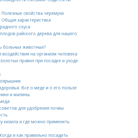
. Полезные свойства черемухи
. Общая характеристика
градного соуса
плодов райского дерева для нашего
ть больных животных?
и воздействия на организм человека
 золотых правил при посадке и уходе
а
боярышник
здоровья. Все о меде и о его пользе
ники и малины.
 меда
советов для удобрения почвы
ость
зу кизила и где можно применить
Когда и как правильно посадить