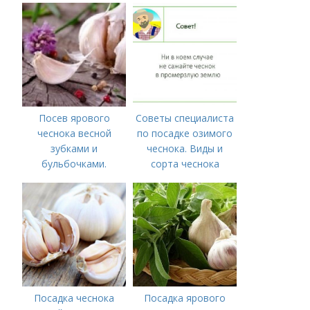
Посев ярового
Советы специалиста
чеснока весной
по посадке озимого
зубками и
чеснока. Виды и
бульбочками.
сорта чеснока
Оптимальные сроки
посадки озимого
чеснока
Посадка чеснока
Посадка ярового