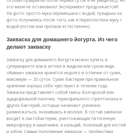
Особых пузырьков после первых суток я не увидела))), но
это меня не остановило! Эксперимент продолжается!!!
На фото: просто мука перемешана с водой, пузырьки на
фото получились после того, как я переколотила муку с
водой (потом они пропали естественно).
Закваска для домашнего йогурта. Из чего
делают закваску
Закваску для домашнего йогурта можно купить в
супермаркете или в аптеке в жидком или сухом виде.
«Живые» закваски хранятся недолго в отличие от сухих,
максимум — 20 суток. Сухие бактерии при правильном
хранении хорошо себя чувствуют в течение года.
Закваска представляет собой смесь болгарской или
ацидофильной палочки, термофильного стрептококка и
других бактерий, которые начинают усиленно
размножаться, оказавшись в молоке. В состав закваски
входят и лактобактерии, уничтожающие патогенную
микрофлору в кишечнике, и кальций, полезный для костей
и зубов. Самые популярные закваски — пробиотики