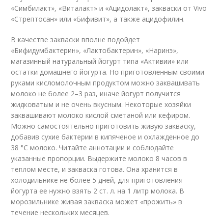
«Симбилакт», «Виталакт» и «Ацидолакт», закваски от Vivo
«Стрептосан» или «Бифивит», а также ацидофилин.
В качестве закваски вполне подойдет
«Бифидумбактерин», «Лактобактерин», «Наринэ»,
магазинный натуральный йогурт типа «Активии» или
остатки домашнего йогурта. Но приготовленным своими
руками кисломолочным продуктом можно заквашивать
молоко не более 2–3 раз, иначе йогурт получится
жидковатым и не очень вкусным. Некоторые хозяйки
заквашивают молоко кислой сметаной или кефиром.
Можно самостоятельно приготовить живую закваску,
добавив сухие бактерии в кипяченое и охлажденное до
38 °С молоко. Читайте аннотации и соблюдайте
указанные пропорции. Выдержите молоко 8 часов в
теплом месте, и закваска готова. Она хранится в
холодильнике не более 5 дней, для приготовления
йогурта ее нужно взять 2 ст. л. на 1 литр молока. В
морозильнике живая закваска может «прожить» в
течение нескольких месяцев.