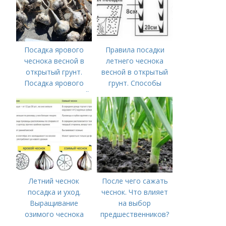
Посадка ярового
Правила посадки
чеснока весной в
летнего чеснока
открытый грунт.
весной в открытый
Посадка ярового
грунт. Способы
чеснока в открытый
посадки чеснока
грунт
Летний чеснок
После чего сажать
посадка и уход.
чеснок. Что влияет
Выращивание
на выбор
озимого чеснока
предшественников?