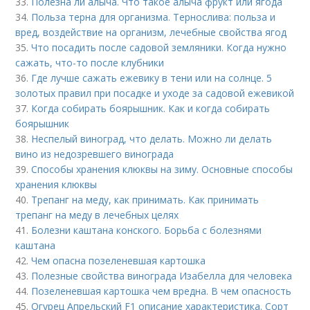
33.
Полезна ли алыча. Что такое алыча фрукт или ягода
34.
Польза терна для организма. Тернослива: польза и
вред, воздействие на организм, лечебные свойства ягод
35.
Что посадить после садовой земляники. Когда нужно
сажать, что-то после клубники
36.
Где лучше сажать ежевику в тени или на солнце. 5
золотых правил при посадке и уходе за садовой ежевикой
37.
Когда собирать боярышник. Как и когда собирать
боярышник
38.
Неспелый виноград, что делать. Можно ли делать
вино из недозревшего винограда
39.
Способы хранения клюквы на зиму. Основные способы
хранения клюквы
40.
Трепанг на меду, как принимать. Как принимать
трепанг на меду в лечебных целях
41.
Болезни каштана конского. Борьба с болезнями
каштана
42.
Чем опасна позеленевшая картошка
43.
Полезные свойства винограда Изабелла для человека
44.
Позеленевшая картошка чем вредна. В чем опасность
45.
Огурец Апрельский F1 описание характеристика. Сорт