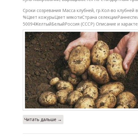
Сроки созревания Масса клубней, гр.Кол-во клубней 
%Цвет кожурыЦвет мякотиСтрана селекцииРаннеспел
50094ЖелтыйБелыйРоссия (СССР) Описание и характе
Читать дальше →