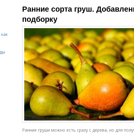
Зимние груши
Ранние сорта груш. Добавлен
подборку
 как
иды
Ранние груши можно есть сразу с дерева, но для по