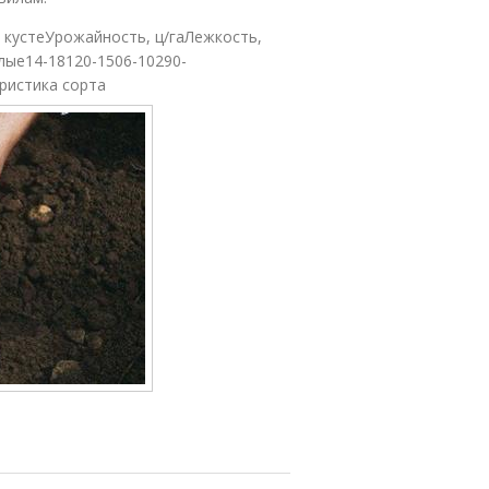
в кустеУрожайность, ц/гаЛежкость,
ые14-18120-1506-10290-
ристика сорта