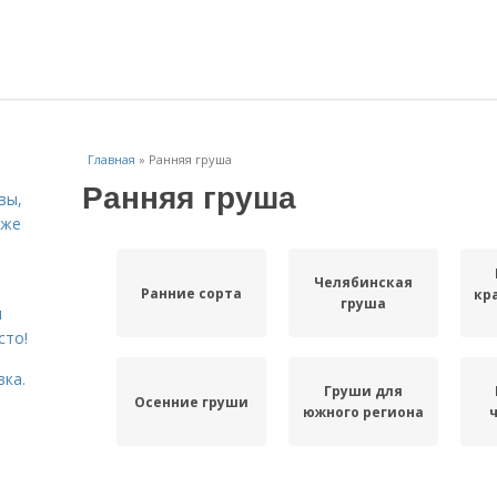
Главная
»
Ранняя груша
Ранняя груша
вы,
кже
Челябинская
Ранние сорта
кр
груша
я
сто!
вка.
Груши для
Осенние груши
южного региона