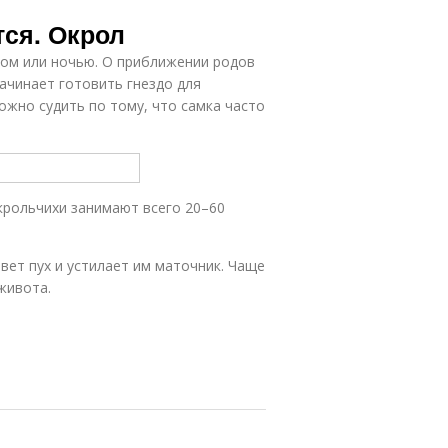
тся. Окрол
ром или ночью. О приближении родов
ачинает готовить гнездо для
жно судить по тому, что самка часто
крольчихи занимают всего 20–60
вет пух и устилает им маточник. Чаще
живота.