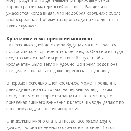
могут родить 6–10 детенышей. От природы у самок
хорошо развит материнский инстинкт. Владельцы
ужасаются, когда видят, что их добрая крольчиха съела
своих крольчат. Почему так происходит и что делать в
таких случаях?
Крольчихи и материнский инстинкт
За несколько дней до окрола будущая мать старается
построить комфортное и теплое гнездо. Она сносит туда
все, что может найти и рвет на себе пух, чтобы
крольчатам было тепло и удобно. Во время родов она
все делает правильно, даже перегрызает пуповину.
В первые несколько дней крольчиха может проявлять
равнодушие, но это только на первый взгляд. Таким
поведением она старается защитить потомство, не
привлекая лишнего внимания к клетке. Выводы делают по
внешнему виду и состоянию крольчат.
Они должны мирно спать в гнезде, все рядом друг с
другом, туловище немного округлое и полное. В этот