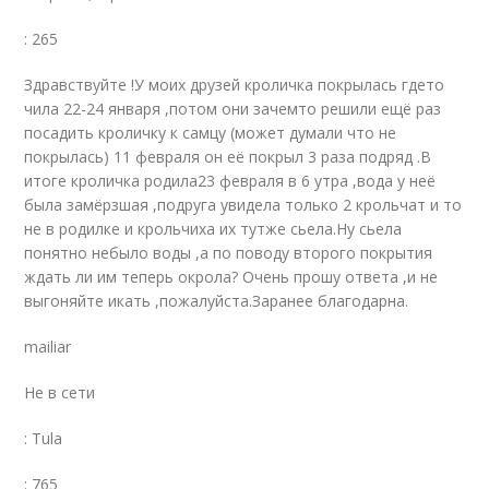
: 265
Здравствуйте !У моих друзей кроличка покрылась гдето
чила 22-24 января ,потом они зачемто решили ещё раз
посадить кроличку к самцу (может думали что не
покрылась) 11 февраля он её покрыл 3 раза подряд .В
итоге кроличка родила23 февраля в 6 утра ,вода у неё
была замёрзшая ,подруга увидела только 2 крольчат и то
не в родилке и крольчиха их тутже сьела.Ну сьела
понятно небыло воды ,а по поводу второго покрытия
ждать ли им теперь окрола? Очень прошу ответа ,и не
выгоняйте икать ,пожалуйста.Заранее благодарна.
mailiar
Не в сети
: Tula
: 765