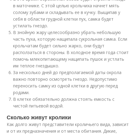
в маточнике. С этой целью крольчиха начнет мять
солому зубами и складывать ее в кучку. Выщипав у
себя в области грудной клетки пух, самка будет
устилать гнездо.
В знойную жару целесообразно убрать небольшую
часть пуха, которую нащипала сукрольная самка. Если
крольчатам будет сильно жарко, они будут
расползаться в стороны. В холодное время года стоит
помочь млекопитающему нащипать пушок и устлать
им теплое гнездышко.
За несколько дней до предполагаемой даты окрола
важно повторно осмотреть гнездо. Недопустимо
переносить самку из одной клетки в другую перед
родами.
В клетке обязательно должна стоять емкость с
чистой питьевой водой.
Сколько живут кролики
Как долго живут представители кроличьего вида, зависит
и от их предназначения и от места обитания. Дикие,