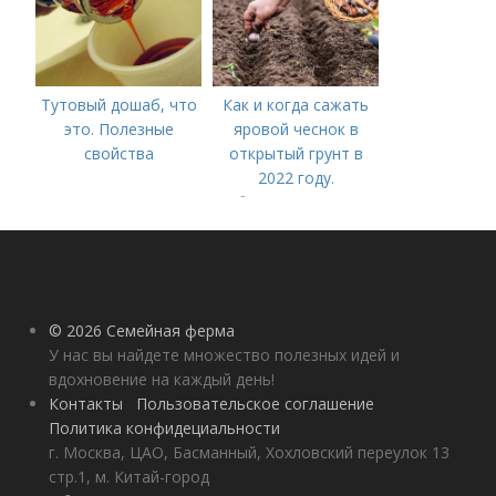
Тутовый дошаб, что
Как и когда сажать
это. Полезные
яровой чеснок в
свойства
открытый грунт в
2022 году.
Добавление статьи в
новую подборку
© 2026 Семейная ферма
У нас вы найдете множество полезных идей и
вдохновение на каждый день!
Контакты
Пользовательское соглашение
Политика конфидециальности
г. Москва, ЦАО, Басманный, Хохловский переулок 13
стр.1, м. Китай-город