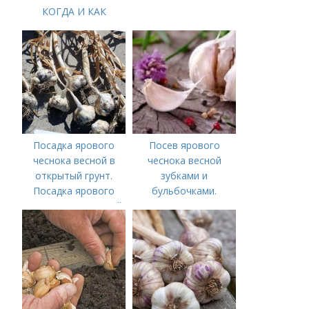
КОГДА И КАК
ПРАВИЛЬНО
ПОСАДИТЬ ОЗИМЫЙ
ЧЕСНОК
Посадка ярового
Посев ярового
чеснока весной в
чеснока весной
открытый грунт.
зубками и
Посадка ярового
бульбочками.
чеснока в открытый
Оптимальные сроки
грунт
посадки озимого
чеснока