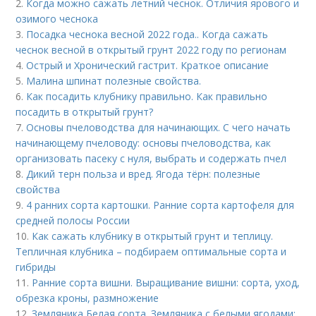
2.
Когда можно сажать летний чеснок. Отличия ярового и
озимого чеснока
3.
Посадка чеснока весной 2022 года.. Когда сажать
чеснок весной в открытый грунт 2022 году по регионам
4.
Острый и Хронический гастрит. Краткое описание
5.
Малина шпинат полезные свойства.
6.
Как посадить клубнику правильно. Как правильно
посадить в открытый грунт?
7.
Основы пчеловодства для начинающих. С чего начать
начинающему пчеловоду: основы пчеловодства, как
организовать пасеку с нуля, выбрать и содержать пчел
8.
Дикий терн польза и вред. Ягода тёрн: полезные
свойства
9.
4 ранних сорта картошки. Ранние сорта картофеля для
средней полосы России
10.
Как сажать клубнику в открытый грунт и теплицу.
Тепличная клубника – подбираем оптимальные сорта и
гибриды
11.
Ранние сорта вишни. Выращивание вишни: сорта, уход,
обрезка кроны, размножение
12.
Земляника Белая сорта. Земляника с белыми ягодами: