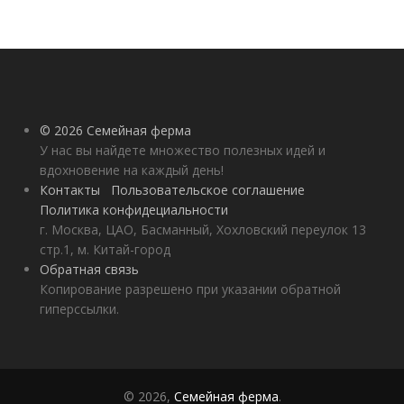
© 2026 Семейная ферма
У нас вы найдете множество полезных идей и
вдохновение на каждый день!
Контакты
Пользовательское соглашение
Политика конфидециальности
г. Москва, ЦАО, Басманный, Хохловский переулок 13
стр.1, м. Китай-город
Обратная связь
Копирование разрешено при указании обратной
гиперссылки.
© 2026,
Семейная ферма
.