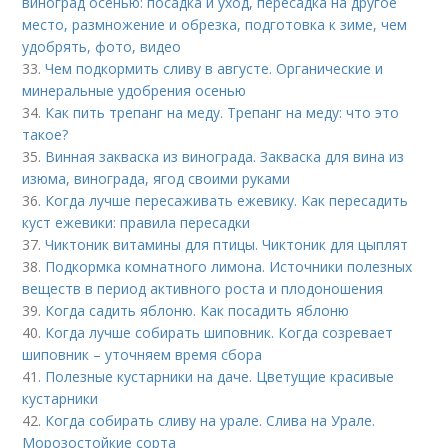
виноград осенью: посадка и уход, пересадка на другое
место, размножение и обрезка, подготовка к зиме, чем
удобрять, фото, видео
33.
Чем подкормить сливу в августе. Органические и
минеральные удобрения осенью
34.
Как пить трепанг на меду. Трепанг на меду: что это
такое?
35.
Винная закваска из винограда. Закваска для вина из
изюма, винограда, ягод своими руками
36.
Когда лучше пересаживать ежевику. Как пересадить
куст ежевики: правила пересадки
37.
Чиктоник витамины для птицы. Чиктоник для цыплят
38.
Подкормка комнатного лимона. Источники полезных
веществ в период активного роста и плодоношения
39.
Когда садить яблоню. Как посадить яблоню
40.
Когда лучше собирать шиповник. Когда созревает
шиповник – уточняем время сбора
41.
Полезные кустарники на даче. Цветущие красивые
кустарники
42.
Когда собирать сливу на урале. Слива на Урале.
Морозостойкие сорта